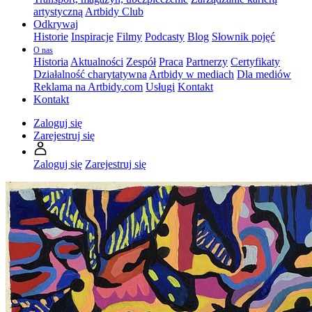
artystyczną
Artbidy Club
Odkrywaj
Historie
Inspiracje
Filmy
Podcasty
Blog
Słownik pojęć
O nas
Historia
Aktualności
Zespół
Praca
Partnerzy
Certyfikaty
Działalność charytatywna
Artbidy w mediach
Dla mediów
Reklama na Artbidy.com
Usługi
Kontakt
Kontakt
Zaloguj się
Zarejestruj się
Zaloguj się
Zarejestruj się