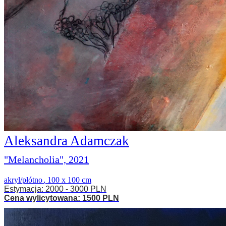
Aleksandra Adamczak
"Melancholia", 2021
akryl/płótno
,
100 x 100 cm
Estymacja: 2000 - 3000 PLN
Cena wylicytowana: 1500 PLN