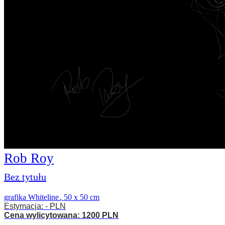
Rob Roy
Bez tytułu
grafika Whiteline
,
50 x 50 cm
Estymacja: - PLN
Cena wylicytowana: 1200 PLN