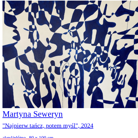
Martyna Seweryn
"Najpierw tańcz, potem myśl", 2024
akryl/płótno
,
80 x 100 cm