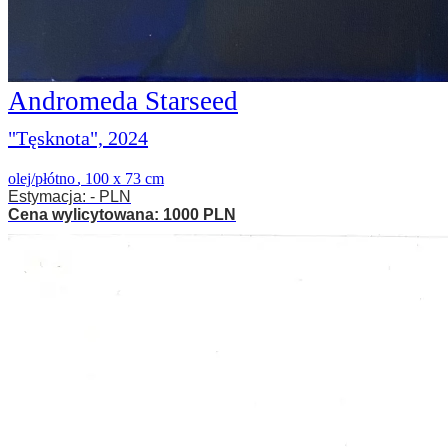
Andromeda Starseed
"Tęsknota", 2024
olej/płótno
,
100 x 73 cm
Estymacja: - PLN
Cena wylicytowana: 1000 PLN