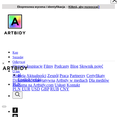
Ekspresowa wycena i identyfikacja -
Kliknij, aby rozpocząć
!
Kup
Sprzedaj
Odkrywaj
×
Historie
Inspiracje
Filmy
Podcasty
Blog
Słownik pojęć
O nas
pl
Historia
Aktualności
Zespół
Praca
Partnerzy
Certyfikaty
English
polski
Działalność charytatywna
Artbidy w mediach
Dla mediów
PLN
Reklama na Artbidy.com
Usługi
Kontakt
PLN
EUR
USD
GBP
RUB
CNY