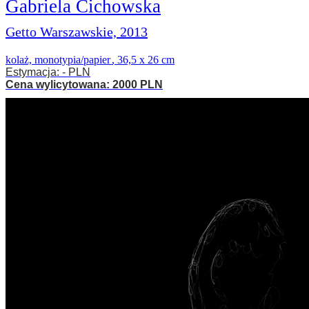
Gabriela Cichowska
Getto Warszawskie, 2013
kolaż, monotypia/papier
,
36,5 x 26 cm
Estymacja: - PLN
Cena wylicytowana: 2000 PLN