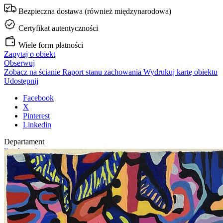
Bezpieczna dostawa (również międzynarodowa)
Certyfikat autentyczności
Wiele form płatności
Zapytaj o obiekt
Obserwuj
Zobacz na ścianie
Raport stanu zachowania
Wydrukuj kartę obiektu
Udostępnij
Facebook
X
Pinterest
Linkedin
Departament
Sztuka najnowsza
Aukcja
Talenty
Rok
2024
Oprawa
Nie
Inne obiekty