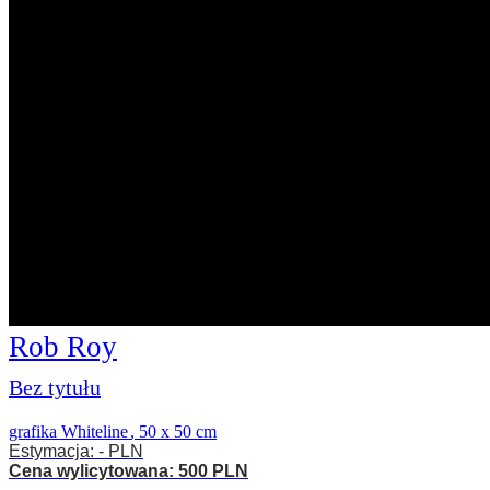
Rob Roy
Bez tytułu
grafika Whiteline
,
50 x 50 cm
Estymacja: - PLN
Cena wylicytowana: 500 PLN