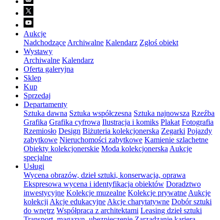
Aukcje
Nadchodzące
Archiwalne
Kalendarz
Zgłoś obiekt
Wystawy
Archiwalne
Kalendarz
Oferta galeryjna
Sklep
Kup
Sprzedaj
Departamenty
Sztuka dawna
Sztuka współczesna
Sztuka najnowsza
Rzeźba
Grafika
Grafika cyfrowa
Ilustracja i komiks
Plakat
Fotografia
Rzemiosło
Design
Biżuteria kolekcjonerska
Zegarki
Pojazdy
zabytkowe
Nieruchomości zabytkowe
Kamienie szlachetne
Obiekty kolekcjonerskie
Moda kolekcjonerska
Aukcje
specjalne
Usługi
Wycena obrazów, dzieł sztuki, konserwacja, oprawa
Ekspresowa wycena i identyfikacja obiektów
Doradztwo
inwestycyjne
Kolekcje muzealne
Kolekcje prywatne
Aukcje
kolekcji
Akcje edukacyjne
Akcje charytatywne
Dobór sztuki
do wnętrz
Współpraca z architektami
Leasing dzieł sztuki
Transport, magazyn, ubezpieczenie
Zarządzanie karierą