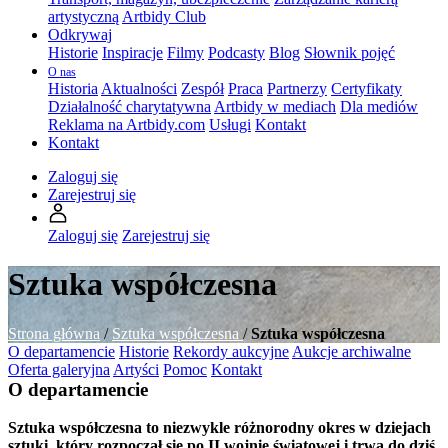
artystyczną
Artbidy Club
Odkrywaj
Historie
Inspiracje
Filmy
Podcasty
Blog
Słownik pojęć
O nas
Historia
Aktualności
Zespół
Praca
Partnerzy
Certyfikaty
Działalność charytatywna
Artbidy w mediach
Dla mediów
Reklama na Artbidy.com
Usługi
Kontakt
Kontakt
Zaloguj się
Zarejestruj się
Zaloguj się
Zarejestruj się
Sztuka współczesna
Strona główna
/
Sztuka współczesna
/
Sztuka współczesna
O departamencie
Historie
Rekordy aukcyjne
Aukcje archiwalne
Oferta galeryjna
Artyści
Pomoc
Kontakt
O departamencie
Sztuka współczesna to niezwykle różnorodny okres w dziejach
sztuki, który rozpoczął się po II wojnie światowej i trwa do dziś.