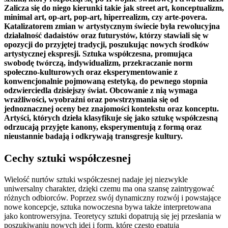
Zalicza się do niego kierunki takie jak street art, konceptualizm,
minimal art, op-art, pop-art, hiperrealizm, czy arte-povera.
Katalizatorem zmian w artystycznym świecie była rewolucyjna
działalność dadaistów oraz futurystów, którzy stawiali się w
opozycji do przyjętej tradycji, poszukując nowych środków
artystycznej ekspresji. Sztuka współczesna, promująca
swobodę twórczą, indywidualizm, przekraczanie norm
społeczno-kulturowych oraz eksperymentowanie z
konwencjonalnie pojmowaną estetyką, do pewnego stopnia
odzwierciedla dzisiejszy świat. Obcowanie z nią wymaga
wrażliwości, wyobraźni oraz powstrzymania się od
jednoznacznej oceny bez znajomości kontekstu oraz konceptu.
Artyści, których dzieła klasyfikuje się jako sztukę współczesną
odrzucają przyjęte kanony, eksperymentują z formą oraz
nieustannie badają i odkrywają transgresje kultury.
Cechy sztuki współczesnej
Wielość nurtów sztuki współczesnej nadaje jej niezwykle
uniwersalny charakter, dzięki czemu ma ona szansę zaintrygować
różnych odbiorców. Poprzez swój dynamiczny rozwój i powstające
nowe koncepcje, sztuka nowoczesna bywa także interpretowana
jako kontrowersyjna. Teoretycy sztuki dopatrują się jej przesłania w
poszukiwaniu nowych idei i form, które często epatują