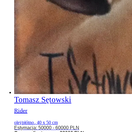
Tomasz Sętowski
Rider
olej/płótno
,
40 x 50 cm
Estymacja: 50000 - 60000 PLN