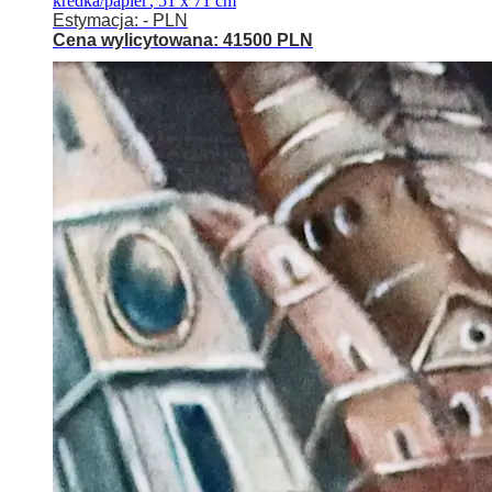
kredka/papier
,
51 x 71 cm
Estymacja: - PLN
Cena wylicytowana: 41500 PLN