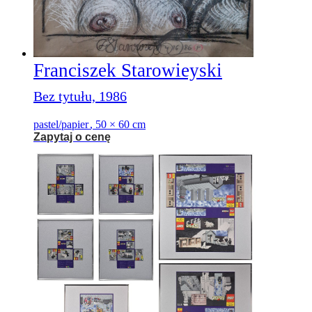
Franciszek Starowieyski
Bez tytułu, 1986
pastel/papier
,
50 × 60 cm
Zapytaj o cenę