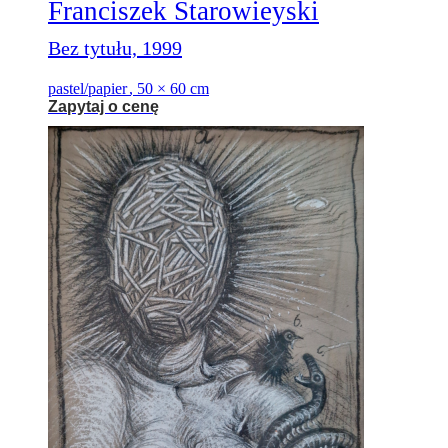
Franciszek Starowieyski
Bez tytułu, 1999
pastel/papier
,
50 × 60 cm
Zapytaj o cenę