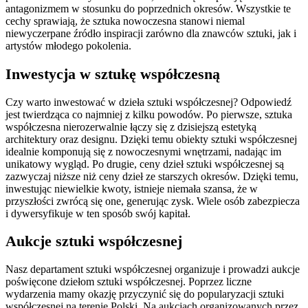
antagonizmem w stosunku do poprzednich okresów. Wszystkie te
cechy sprawiają, że sztuka nowoczesna stanowi niemal
niewyczerpane źródło inspiracji zarówno dla znawców sztuki, jak i
artystów młodego pokolenia.
Inwestycja w sztukę współczesną
Czy warto inwestować w dzieła sztuki współczesnej? Odpowiedź
jest twierdząca co najmniej z kilku powodów. Po pierwsze, sztuka
współczesna nierozerwalnie łączy się z dzisiejszą estetyką
architektury oraz designu. Dzięki temu obiekty sztuki współczesnej
idealnie komponują się z nowoczesnymi wnętrzami, nadając im
unikatowy wygląd. Po drugie, ceny dzieł sztuki współczesnej są
zazwyczaj niższe niż ceny dzieł ze starszych okresów. Dzięki temu,
inwestując niewielkie kwoty, istnieje niemała szansa, że w
przyszłości zwrócą się one, generując zysk. Wiele osób zabezpiecza
i dywersyfikuje w ten sposób swój kapitał.
Aukcje sztuki współczesnej
Nasz departament sztuki współczesnej organizuje i prowadzi aukcje
poświęcone dziełom sztuki współczesnej. Poprzez liczne
wydarzenia mamy okazję przyczynić się do popularyzacji sztuki
współczesnej na terenie Polski. Na aukcjach organizowanych przez