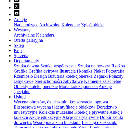
Aukcje
Nadchodzące
Archiwalne
Kalendarz
Zgłoś obiekt
Wystawy
Archiwalne
Kalendarz
Oferta galeryjna
Sklep
Kup
Sprzedaj
Departamenty
Sztuka dawna
Sztuka współczesna
Sztuka najnowsza
Rzeźba
Grafika
Grafika cyfrowa
Ilustracja i komiks
Plakat
Fotografia
Rzemiosło
Design
Biżuteria kolekcjonerska
Zegarki
Pojazdy
zabytkowe
Nieruchomości zabytkowe
Kamienie szlachetne
Obiekty kolekcjonerskie
Moda kolekcjonerska
Aukcje
specjalne
Usługi
Wycena obrazów, dzieł sztuki, konserwacja, oprawa
Ekspresowa wycena i identyfikacja obiektów
Doradztwo
inwestycyjne
Kolekcje muzealne
Kolekcje prywatne
Aukcje
kolekcji
Akcje edukacyjne
Akcje charytatywne
Dobór sztuki
do wnętrz
Współpraca z architektami
Leasing dzieł sztuki
Transport, magazyn, ubezpieczenie
Zarządzanie karierą