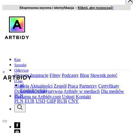
Ekspresowa wycena i identyfikacja -
Kliknij, aby rozpocząć
!
Kup
Sprzedaj
Odkrywaj
×
Historie
Inspiracje
Filmy
Podcasty
Blog
Słownik pojęć
O nas
pl
Historia
Aktualności
Zespół
Praca
Partnerzy
Certyfikaty
English
polski
Działalność charytatywna
Artbidy w mediach
Dla mediów
PLN
Reklama na Artbidy.com
Usługi
Kontakt
PLN
EUR
USD
GBP
RUB
CNY