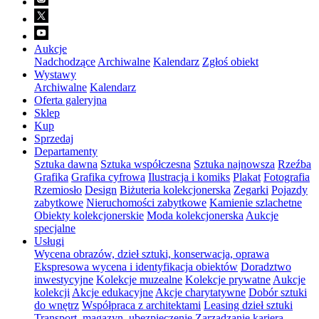
Aukcje
Nadchodzące
Archiwalne
Kalendarz
Zgłoś obiekt
Wystawy
Archiwalne
Kalendarz
Oferta galeryjna
Sklep
Kup
Sprzedaj
Departamenty
Sztuka dawna
Sztuka współczesna
Sztuka najnowsza
Rzeźba
Grafika
Grafika cyfrowa
Ilustracja i komiks
Plakat
Fotografia
Rzemiosło
Design
Biżuteria kolekcjonerska
Zegarki
Pojazdy
zabytkowe
Nieruchomości zabytkowe
Kamienie szlachetne
Obiekty kolekcjonerskie
Moda kolekcjonerska
Aukcje
specjalne
Usługi
Wycena obrazów, dzieł sztuki, konserwacja, oprawa
Ekspresowa wycena i identyfikacja obiektów
Doradztwo
inwestycyjne
Kolekcje muzealne
Kolekcje prywatne
Aukcje
kolekcji
Akcje edukacyjne
Akcje charytatywne
Dobór sztuki
do wnętrz
Współpraca z architektami
Leasing dzieł sztuki
Transport, magazyn, ubezpieczenie
Zarządzanie karierą