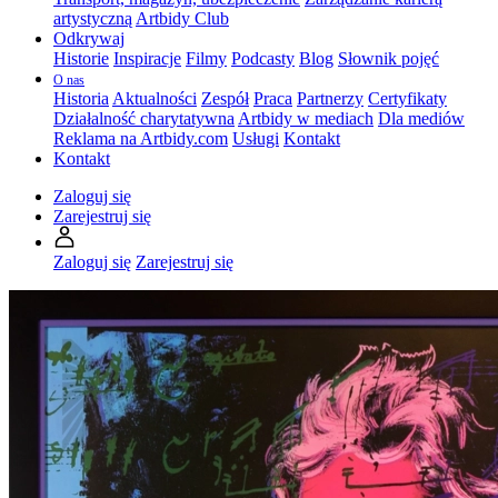
artystyczną
Artbidy Club
Odkrywaj
Historie
Inspiracje
Filmy
Podcasty
Blog
Słownik pojęć
O nas
Historia
Aktualności
Zespół
Praca
Partnerzy
Certyfikaty
Działalność charytatywna
Artbidy w mediach
Dla mediów
Reklama na Artbidy.com
Usługi
Kontakt
Kontakt
Zaloguj się
Zarejestruj się
Zaloguj się
Zarejestruj się