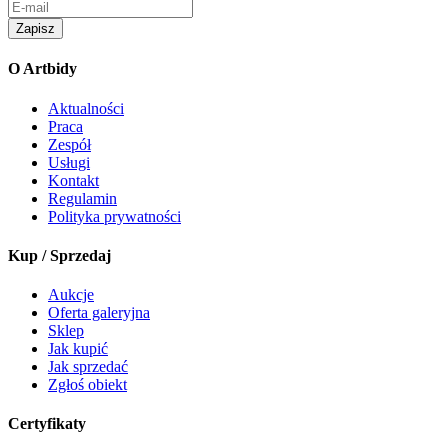
Zapisz
O Artbidy
Aktualności
Praca
Zespół
Usługi
Kontakt
Regulamin
Polityka prywatności
Kup / Sprzedaj
Aukcje
Oferta galeryjna
Sklep
Jak kupić
Jak sprzedać
Zgłoś obiekt
Certyfikaty