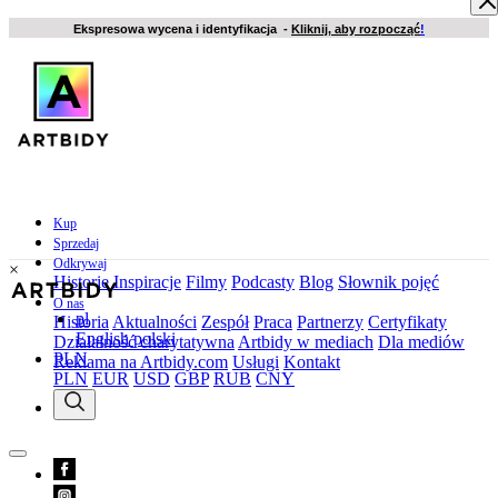
Ekspresowa wycena i identyfikacja -
Kliknij, aby rozpocząć
!
Kup
Sprzedaj
Odkrywaj
×
Historie
Inspiracje
Filmy
Podcasty
Blog
Słownik pojęć
O nas
pl
Historia
Aktualności
Zespół
Praca
Partnerzy
Certyfikaty
English
polski
Działalność charytatywna
Artbidy w mediach
Dla mediów
PLN
Reklama na Artbidy.com
Usługi
Kontakt
PLN
EUR
USD
GBP
RUB
CNY