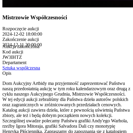
Mistrzowie Współczesności
Rozpoczęcie aukcji
2024-12-02 18:00:00
Zakończenie aukcji
2024-12-11 20:00:00
Aukcja zakończona
Kod aukcji
JW3IHTZ
Departament
Sztuka współczesna
Opis
Dom Aukcyjny Artbidy ma przyjemność zaprezentować Państwu
naszą przedostatnią aukcję w tym roku kalendarzowym oraz drugą z
cyklu naszego Aukcyjnego Grudnia, Mistrzowie Współczesności.
W tej edycji aukcji zebraliśmy dla Państwa dzieła autorów polskich
oraz zagranicznych w zróżnicowanych przedziałach cenowych.
Katalog aukcji zawiera dzieła, które z pewnością uświetnią Państwa
zbiory, ale też i będą dobrym początkiem nowych kolekcji.
Szczególnej uwadze polecamy Państwu grafiki Andy'ego Warhola,
rzeźby Igora Mitoraja, grafiki Salvadora Dali czy monotypię
Henryka Płóciennika. Zapraszamy do zapoznania się z katalogiem