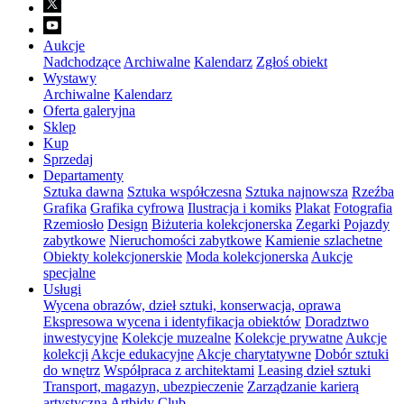
Aukcje
Nadchodzące
Archiwalne
Kalendarz
Zgłoś obiekt
Wystawy
Archiwalne
Kalendarz
Oferta galeryjna
Sklep
Kup
Sprzedaj
Departamenty
Sztuka dawna
Sztuka współczesna
Sztuka najnowsza
Rzeźba
Grafika
Grafika cyfrowa
Ilustracja i komiks
Plakat
Fotografia
Rzemiosło
Design
Biżuteria kolekcjonerska
Zegarki
Pojazdy
zabytkowe
Nieruchomości zabytkowe
Kamienie szlachetne
Obiekty kolekcjonerskie
Moda kolekcjonerska
Aukcje
specjalne
Usługi
Wycena obrazów, dzieł sztuki, konserwacja, oprawa
Ekspresowa wycena i identyfikacja obiektów
Doradztwo
inwestycyjne
Kolekcje muzealne
Kolekcje prywatne
Aukcje
kolekcji
Akcje edukacyjne
Akcje charytatywne
Dobór sztuki
do wnętrz
Współpraca z architektami
Leasing dzieł sztuki
Transport, magazyn, ubezpieczenie
Zarządzanie karierą
artystyczną
Artbidy Club