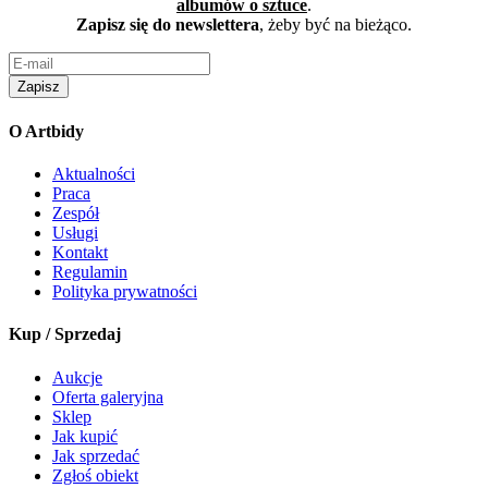
albumów o sztuce
.
Zapisz się do newslettera
, żeby być na bieżąco.
Zapisz
O Artbidy
Aktualności
Praca
Zespół
Usługi
Kontakt
Regulamin
Polityka prywatności
Kup / Sprzedaj
Aukcje
Oferta galeryjna
Sklep
Jak kupić
Jak sprzedać
Zgłoś obiekt