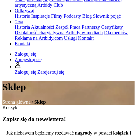
artystyczną
Artbidy Club
Odkrywaj
Historie
Inspiracje
Filmy
Podcasty
Blog
Słownik pojęć
O nas
Historia
Aktualności
Zespół
Praca
Partnerzy
Certyfikaty
Działalność charytatywna
Artbidy w mediach
Dla mediów
Reklama na Artbidy.com
Usługi
Kontakt
Kontakt
Zaloguj się
Zarejestruj się
Zaloguj się
Zarejestruj się
Sklep
Strona główna
/
Sklep
Koszyk
Zapisz się do newslettera!
Już niebawem będziemy rozdawać
nagrody
w postaci
książek i