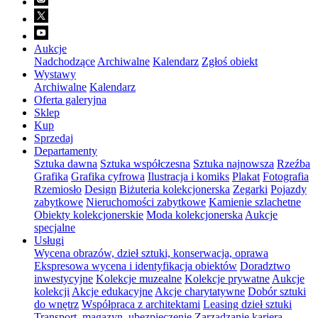
Aukcje
Nadchodzące
Archiwalne
Kalendarz
Zgłoś obiekt
Wystawy
Archiwalne
Kalendarz
Oferta galeryjna
Sklep
Kup
Sprzedaj
Departamenty
Sztuka dawna
Sztuka współczesna
Sztuka najnowsza
Rzeźba
Grafika
Grafika cyfrowa
Ilustracja i komiks
Plakat
Fotografia
Rzemiosło
Design
Biżuteria kolekcjonerska
Zegarki
Pojazdy
zabytkowe
Nieruchomości zabytkowe
Kamienie szlachetne
Obiekty kolekcjonerskie
Moda kolekcjonerska
Aukcje
specjalne
Usługi
Wycena obrazów, dzieł sztuki, konserwacja, oprawa
Ekspresowa wycena i identyfikacja obiektów
Doradztwo
inwestycyjne
Kolekcje muzealne
Kolekcje prywatne
Aukcje
kolekcji
Akcje edukacyjne
Akcje charytatywne
Dobór sztuki
do wnętrz
Współpraca z architektami
Leasing dzieł sztuki
Transport, magazyn, ubezpieczenie
Zarządzanie karierą