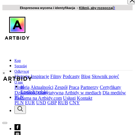
Ekspresowa wycena i identyfikacja -
Kliknij, aby rozpocząć
!
Kup
Sprzedaj
Odkrywaj
×
Historie
Inspiracje
Filmy
Podcasty
Blog
Słownik pojęć
O nas
pl
Historia
Aktualności
Zespół
Praca
Partnerzy
Certyfikaty
English
polski
Działalność charytatywna
Artbidy w mediach
Dla mediów
PLN
Reklama na Artbidy.com
Usługi
Kontakt
PLN
EUR
USD
GBP
RUB
CNY