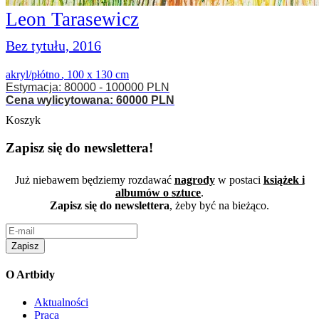
Leon Tarasewicz
Bez tytułu, 2016
akryl/płótno
,
100 x 130 cm
Estymacja: 80000 - 100000 PLN
Cena wylicytowana: 60000 PLN
Koszyk
Zapisz się do newslettera!
Już niebawem będziemy rozdawać
nagrody
w postaci
książek i
albumów o sztuce
.
Zapisz się do newslettera
, żeby być na bieżąco.
Zapisz
O Artbidy
Aktualności
Praca