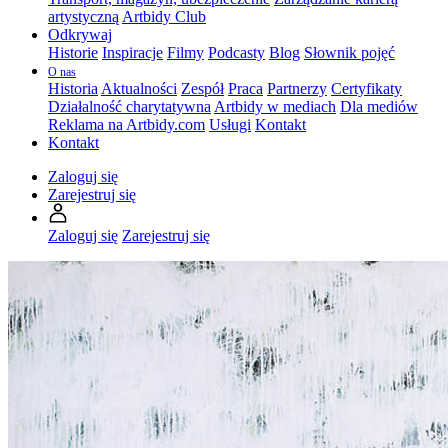
artystyczną
Artbidy Club
Odkrywaj
Historie
Inspiracje
Filmy
Podcasty
Blog
Słownik pojęć
O nas
Historia
Aktualności
Zespół
Praca
Partnerzy
Certyfikaty
Działalność charytatywna
Artbidy w mediach
Dla mediów
Reklama na Artbidy.com
Usługi
Kontakt
Kontakt
Zaloguj się
Zarejestruj się
Zaloguj się
Zarejestruj się