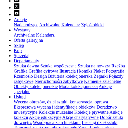
Aukcje
Nadchodzące
Archiwalne
Kalendarz
Zgłoś obiekt
Wystawy
Archiwalne
Kalendarz
Oferta galeryjna
Sklep
Kup
Sprzedaj
Departamenty
Sztuka dawna
Sztuka współczesna
Sztuka najnowsza
Rzeźba
Grafika
Grafika cyfrowa
Ilustracja i komiks
Plakat
Fotografia
Rzemiosło
Design
Biżuteria kolekcjonerska
Zegarki
Pojazdy
zabytkowe
Nieruchomości zabytkowe
Kamienie szlachetne
Obiekty kolekcjonerskie
Moda kolekcjonerska
Aukcje
specjalne
Usługi
Wycena obrazów, dzieł sztuki, konserwacja, oprawa
Ekspresowa wycena i identyfikacja obiektów
Doradztwo
inwestycyjne
Kolekcje muzealne
Kolekcje prywatne
Aukcje
kolekcji
Akcje edukacyjne
Akcje charytatywne
Dobór sztuki
do wnętrz
Współpraca z architektami
Leasing dzieł sztuki
Transport, magazyn, ubezpieczenie
Zarządzanie karierą