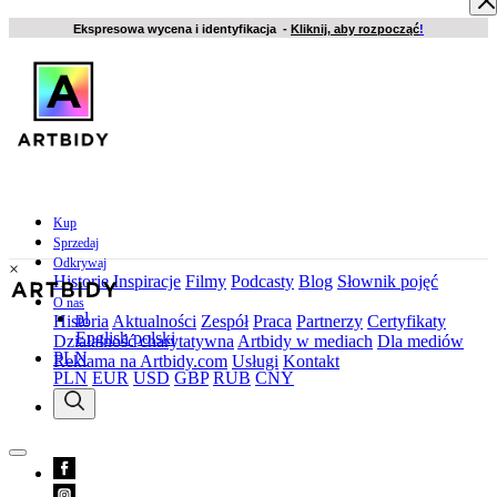
Ekspresowa wycena i identyfikacja -
Kliknij, aby rozpocząć
!
Kup
Sprzedaj
Odkrywaj
×
Historie
Inspiracje
Filmy
Podcasty
Blog
Słownik pojęć
O nas
pl
Historia
Aktualności
Zespół
Praca
Partnerzy
Certyfikaty
English
polski
Działalność charytatywna
Artbidy w mediach
Dla mediów
PLN
Reklama na Artbidy.com
Usługi
Kontakt
PLN
EUR
USD
GBP
RUB
CNY