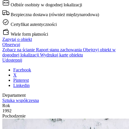
Odbiór osobisty w dogodnej lokalizacji
Bezpieczna dostawa (również międzynarodowa)
Certyfikat autentyczności
Wiele form płatności
Zapytaj o obiekt
Obserwuj
Zobacz na ścianie
Raport stanu zachowania
Obejrzyj obiekt w
dogodnej lokalizacji
Wydrukuj kartę obiektu
Udostępnij
Facebook
X
Pinterest
Linkedin
Departament
Sztuka współczesna
Rok
1992
Pochodzenie
kolekcja prywatna, Polska
Oprawa