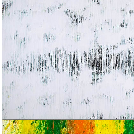
Nie
Stan
bardzo dobry
Opis
Praca powstała podczas wyjazdu artysty do Szwecji, w miejscowości
Segelstorpstrandt. W dyptyku tym widoczne jest nawiązanie do
wcześniejszego etapu twórczości artysty, z połowy lat 80. Tło w
kolorze zielonym przykryte jest białymi pionowymi zaciekami,
Literatura
ostatnią, półtransparentną warstwę tworzą nieregularne, ekspresyjnie
malowane plamy.
Jola Gola, Leon Tarasewicz, Warszawa, 2007, s. 37, 78.
Inne obiekty
Lit.: Jola Gola, Leon Tarasewicz, Warszawa, 2007, s. 37, 78.