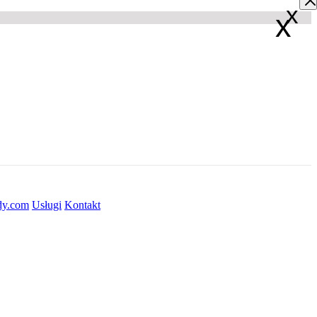
x
x
dy.com
Usługi
Kontakt