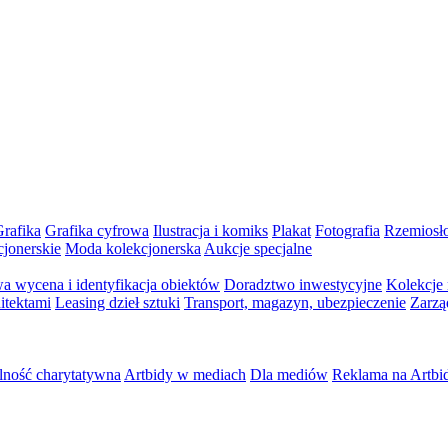
rafika
Grafika cyfrowa
Ilustracja i komiks
Plakat
Fotografia
Rzemiosł
cjonerskie
Moda kolekcjonerska
Aukcje specjalne
a wycena i identyfikacja obiektów
Doradztwo inwestycyjne
Kolekcje
itektami
Leasing dzieł sztuki
Transport, magazyn, ubezpieczenie
Zarzą
lność charytatywna
Artbidy w mediach
Dla mediów
Reklama na Artbi