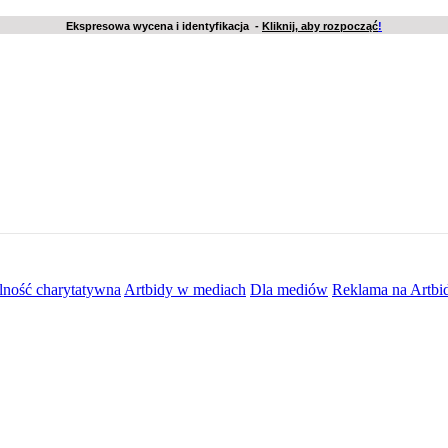
Ekspresowa wycena i identyfikacja -
Kliknij, aby rozpocząć
!
lność charytatywna
Artbidy w mediach
Dla mediów
Reklama na Artbi