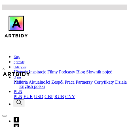
Kup
Sprzedaj
Odkrywaj
×
Historie
Inspiracje
Filmy
Podcasty
Blog
Słownik pojęć
O nas
pl
Historia
Aktualności
Zespół
Praca
Partnerzy
Certyfikaty
Działa
English
polski
PLN
PLN
EUR
USD
GBP
RUB
CNY