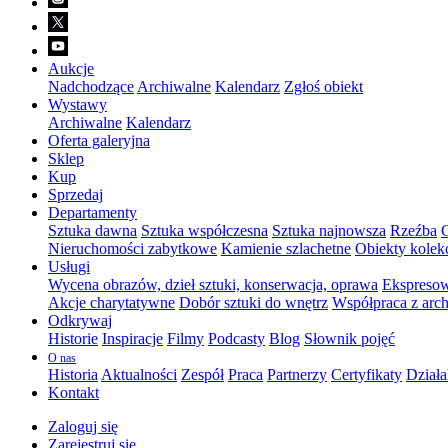
Aukcje
Nadchodzące
Archiwalne
Kalendarz
Zgłoś obiekt
Wystawy
Archiwalne
Kalendarz
Oferta galeryjna
Sklep
Kup
Sprzedaj
Departamenty
Sztuka dawna
Sztuka współczesna
Sztuka najnowsza
Rzeźba
G
Nieruchomości zabytkowe
Kamienie szlachetne
Obiekty kolek
Usługi
Wycena obrazów, dzieł sztuki, konserwacja, oprawa
Ekspresow
Akcje charytatywne
Dobór sztuki do wnętrz
Współpraca z arch
Odkrywaj
Historie
Inspiracje
Filmy
Podcasty
Blog
Słownik pojęć
O nas
Historia
Aktualności
Zespół
Praca
Partnerzy
Certyfikaty
Działa
Kontakt
Zaloguj się
Zarejestruj się