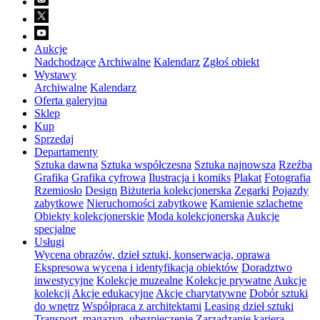
Aukcje
Nadchodzące
Archiwalne
Kalendarz
Zgłoś obiekt
Wystawy
Archiwalne
Kalendarz
Oferta galeryjna
Sklep
Kup
Sprzedaj
Departamenty
Sztuka dawna
Sztuka współczesna
Sztuka najnowsza
Rzeźba
Grafika
Grafika cyfrowa
Ilustracja i komiks
Plakat
Fotografia
Rzemiosło
Design
Biżuteria kolekcjonerska
Zegarki
Pojazdy
zabytkowe
Nieruchomości zabytkowe
Kamienie szlachetne
Obiekty kolekcjonerskie
Moda kolekcjonerska
Aukcje
specjalne
Usługi
Wycena obrazów, dzieł sztuki, konserwacja, oprawa
Ekspresowa wycena i identyfikacja obiektów
Doradztwo
inwestycyjne
Kolekcje muzealne
Kolekcje prywatne
Aukcje
kolekcji
Akcje edukacyjne
Akcje charytatywne
Dobór sztuki
do wnętrz
Współpraca z architektami
Leasing dzieł sztuki
Transport, magazyn, ubezpieczenie
Zarządzanie karierą