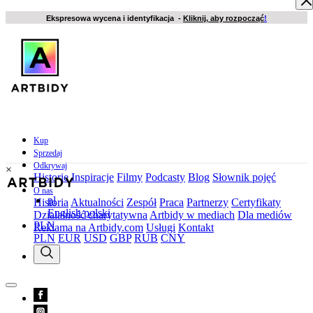
Ekspresowa wycena i identyfikacja -
Kliknij, aby rozpocząć
!
Kup
Sprzedaj
Odkrywaj
×
Historie
Inspiracje
Filmy
Podcasty
Blog
Słownik pojęć
O nas
pl
Historia
Aktualności
Zespół
Praca
Partnerzy
Certyfikaty
English
polski
Działalność charytatywna
Artbidy w mediach
Dla mediów
PLN
Reklama na Artbidy.com
Usługi
Kontakt
PLN
EUR
USD
GBP
RUB
CNY