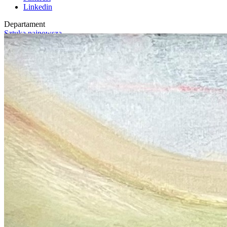
Linkedin
Departament
Sztuka najnowsza
Sygnatura
St. Brajer
Oprawa
Nie
Stan
bardzo dobry
Inne obiekty