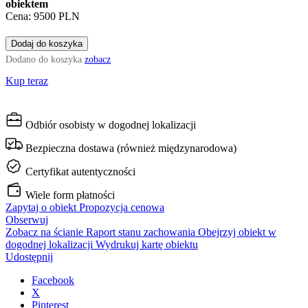
obiektem
Cena: 9500 PLN
Dodaj do koszyka
Dodano do koszyka
zobacz
Kup teraz
Odbiór osobisty w dogodnej lokalizacji
Bezpieczna dostawa (również międzynarodowa)
Certyfikat autentyczności
Wiele form płatności
Zapytaj o obiekt
Propozycja cenowa
Obserwuj
Zobacz na ścianie
Raport stanu zachowania
Obejrzyj obiekt w
dogodnej lokalizacji
Wydrukuj kartę obiektu
Udostępnij
Facebook
X
Pinterest