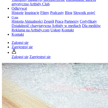
artystyczną
Artbidy Club
Odkrywaj
Historie
Inspiracje
Filmy
Podcasty
Blog
Słownik pojęć
O nas
Historia
Aktualności
Zespół
Praca
Partnerzy
Certyfikaty
Działalność charytatywna
Artbidy w mediach
Dla mediów
Reklama na Artbidy.com
Usługi
Kontakt
Kontakt
Zaloguj się
Zarejestruj się
Zaloguj się
Zarejestruj się