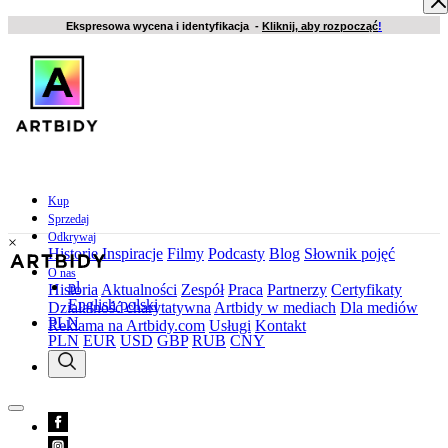
Ekspresowa wycena i identyfikacja -
Kliknij, aby rozpocząć
!
Kup
Sprzedaj
Odkrywaj
×
Historie
Inspiracje
Filmy
Podcasty
Blog
Słownik pojęć
O nas
pl
Historia
Aktualności
Zespół
Praca
Partnerzy
Certyfikaty
English
polski
Działalność charytatywna
Artbidy w mediach
Dla mediów
PLN
Reklama na Artbidy.com
Usługi
Kontakt
PLN
EUR
USD
GBP
RUB
CNY