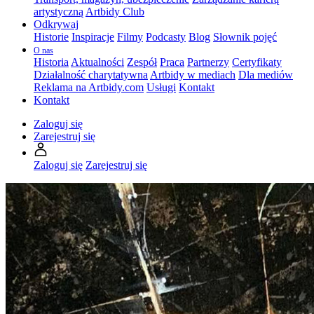
artystyczną
Artbidy Club
Odkrywaj
Historie
Inspiracje
Filmy
Podcasty
Blog
Słownik pojęć
O nas
Historia
Aktualności
Zespół
Praca
Partnerzy
Certyfikaty
Działalność charytatywna
Artbidy w mediach
Dla mediów
Reklama na Artbidy.com
Usługi
Kontakt
Kontakt
Zaloguj się
Zarejestruj się
Zaloguj się
Zarejestruj się