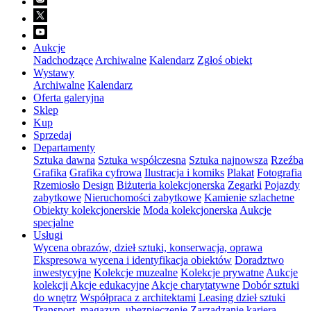
Aukcje
Nadchodzące
Archiwalne
Kalendarz
Zgłoś obiekt
Wystawy
Archiwalne
Kalendarz
Oferta galeryjna
Sklep
Kup
Sprzedaj
Departamenty
Sztuka dawna
Sztuka współczesna
Sztuka najnowsza
Rzeźba
Grafika
Grafika cyfrowa
Ilustracja i komiks
Plakat
Fotografia
Rzemiosło
Design
Biżuteria kolekcjonerska
Zegarki
Pojazdy
zabytkowe
Nieruchomości zabytkowe
Kamienie szlachetne
Obiekty kolekcjonerskie
Moda kolekcjonerska
Aukcje
specjalne
Usługi
Wycena obrazów, dzieł sztuki, konserwacja, oprawa
Ekspresowa wycena i identyfikacja obiektów
Doradztwo
inwestycyjne
Kolekcje muzealne
Kolekcje prywatne
Aukcje
kolekcji
Akcje edukacyjne
Akcje charytatywne
Dobór sztuki
do wnętrz
Współpraca z architektami
Leasing dzieł sztuki
Transport, magazyn, ubezpieczenie
Zarządzanie karierą