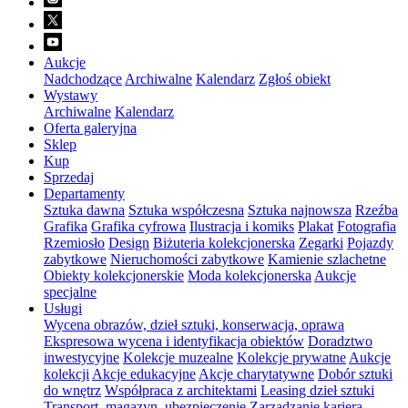
Aukcje
Nadchodzące
Archiwalne
Kalendarz
Zgłoś obiekt
Wystawy
Archiwalne
Kalendarz
Oferta galeryjna
Sklep
Kup
Sprzedaj
Departamenty
Sztuka dawna
Sztuka współczesna
Sztuka najnowsza
Rzeźba
Grafika
Grafika cyfrowa
Ilustracja i komiks
Plakat
Fotografia
Rzemiosło
Design
Biżuteria kolekcjonerska
Zegarki
Pojazdy
zabytkowe
Nieruchomości zabytkowe
Kamienie szlachetne
Obiekty kolekcjonerskie
Moda kolekcjonerska
Aukcje
specjalne
Usługi
Wycena obrazów, dzieł sztuki, konserwacja, oprawa
Ekspresowa wycena i identyfikacja obiektów
Doradztwo
inwestycyjne
Kolekcje muzealne
Kolekcje prywatne
Aukcje
kolekcji
Akcje edukacyjne
Akcje charytatywne
Dobór sztuki
do wnętrz
Współpraca z architektami
Leasing dzieł sztuki
Transport, magazyn, ubezpieczenie
Zarządzanie karierą