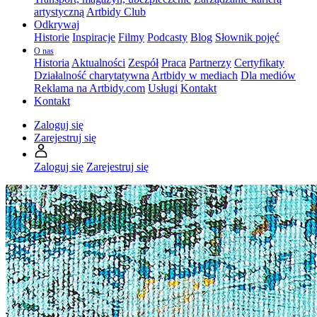
artystyczną
Artbidy Club
Odkrywaj
Historie
Inspiracje
Filmy
Podcasty
Blog
Słownik pojęć
O nas
Historia
Aktualności
Zespół
Praca
Partnerzy
Certyfikaty
Działalność charytatywna
Artbidy w mediach
Dla mediów
Reklama na Artbidy.com
Usługi
Kontakt
Kontakt
Zaloguj się
Zarejestruj się
Zaloguj się
Zarejestruj się