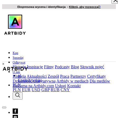
Ekspresowa wycena i identyfikacja -
Kliknij, aby rozpocząć
!
Kup
Sprzedaj
Odkrywaj
×
Historie
Inspiracje
Filmy
Podcasty
Blog
Słownik pojęć
O nas
pl
Historia
Aktualności
Zespół
Praca
Partnerzy
Certyfikaty
English
polski
Działalność charytatywna
Artbidy w mediach
Dla mediów
PLN
Reklama na Artbidy.com
Usługi
Kontakt
PLN
EUR
USD
GBP
RUB
CNY