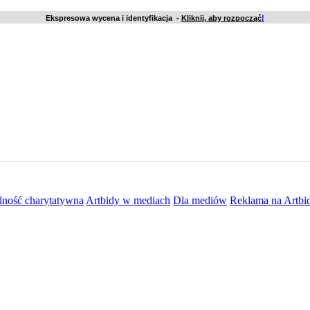
Ekspresowa wycena i identyfikacja -
Kliknij, aby rozpocząć
!
lność charytatywna
Artbidy w mediach
Dla mediów
Reklama na Artbi