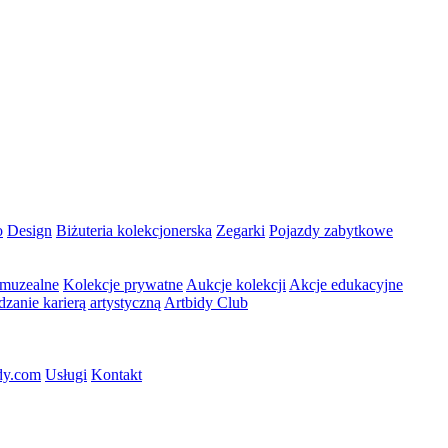
o
Design
Biżuteria kolekcjonerska
Zegarki
Pojazdy zabytkowe
 muzealne
Kolekcje prywatne
Aukcje kolekcji
Akcje edukacyjne
dzanie karierą artystyczną
Artbidy Club
dy.com
Usługi
Kontakt