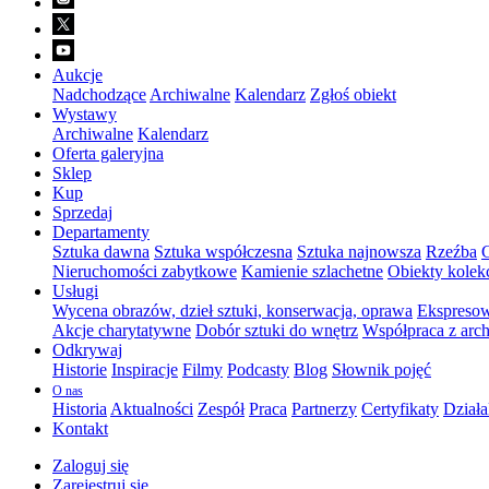
Aukcje
Nadchodzące
Archiwalne
Kalendarz
Zgłoś obiekt
Wystawy
Archiwalne
Kalendarz
Oferta galeryjna
Sklep
Kup
Sprzedaj
Departamenty
Sztuka dawna
Sztuka współczesna
Sztuka najnowsza
Rzeźba
G
Nieruchomości zabytkowe
Kamienie szlachetne
Obiekty kolek
Usługi
Wycena obrazów, dzieł sztuki, konserwacja, oprawa
Ekspresow
Akcje charytatywne
Dobór sztuki do wnętrz
Współpraca z arch
Odkrywaj
Historie
Inspiracje
Filmy
Podcasty
Blog
Słownik pojęć
O nas
Historia
Aktualności
Zespół
Praca
Partnerzy
Certyfikaty
Działa
Kontakt
Zaloguj się
Zarejestruj się