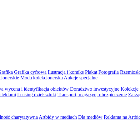
rafika
Grafika cyfrowa
Ilustracja i komiks
Plakat
Fotografia
Rzemiosł
cjonerskie
Moda kolekcjonerska
Aukcje specjalne
a wycena i identyfikacja obiektów
Doradztwo inwestycyjne
Kolekcje
itektami
Leasing dzieł sztuki
Transport, magazyn, ubezpieczenie
Zarzą
lność charytatywna
Artbidy w mediach
Dla mediów
Reklama na Artbi