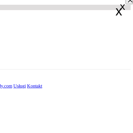
x
x
dy.com
Usługi
Kontakt