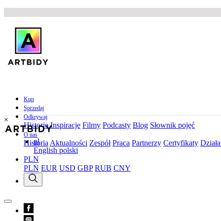
Kup
Sprzedaj
Odkrywaj
×
Historie
Inspiracje
Filmy
Podcasty
Blog
Słownik pojęć
O nas
pl
Historia
Aktualności
Zespół
Praca
Partnerzy
Certyfikaty
Działa
English
polski
PLN
PLN
EUR
USD
GBP
RUB
CNY