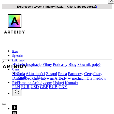
Ekspresowa wycena i identyfikacja -
Kliknij, aby rozpocząć
!
Kup
Sprzedaj
Odkrywaj
×
Historie
Inspiracje
Filmy
Podcasty
Blog
Słownik pojęć
O nas
pl
Historia
Aktualności
Zespół
Praca
Partnerzy
Certyfikaty
English
polski
Działalność charytatywna
Artbidy w mediach
Dla mediów
PLN
Reklama na Artbidy.com
Usługi
Kontakt
PLN
EUR
USD
GBP
RUB
CNY