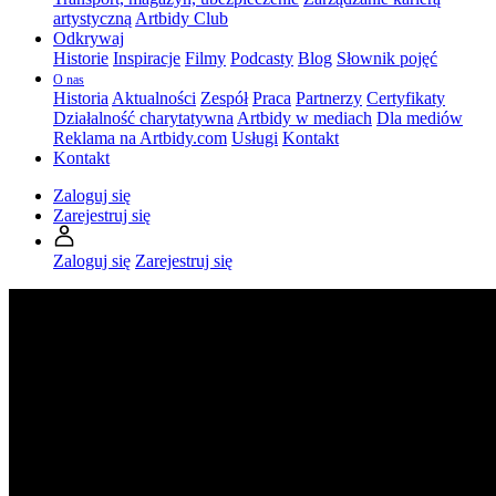
artystyczną
Artbidy Club
Odkrywaj
Historie
Inspiracje
Filmy
Podcasty
Blog
Słownik pojęć
O nas
Historia
Aktualności
Zespół
Praca
Partnerzy
Certyfikaty
Działalność charytatywna
Artbidy w mediach
Dla mediów
Reklama na Artbidy.com
Usługi
Kontakt
Kontakt
Zaloguj się
Zarejestruj się
Zaloguj się
Zarejestruj się