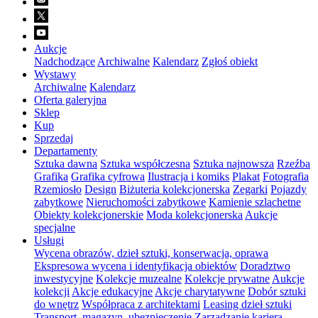
Aukcje
Nadchodzące
Archiwalne
Kalendarz
Zgłoś obiekt
Wystawy
Archiwalne
Kalendarz
Oferta galeryjna
Sklep
Kup
Sprzedaj
Departamenty
Sztuka dawna
Sztuka współczesna
Sztuka najnowsza
Rzeźba
Grafika
Grafika cyfrowa
Ilustracja i komiks
Plakat
Fotografia
Rzemiosło
Design
Biżuteria kolekcjonerska
Zegarki
Pojazdy
zabytkowe
Nieruchomości zabytkowe
Kamienie szlachetne
Obiekty kolekcjonerskie
Moda kolekcjonerska
Aukcje
specjalne
Usługi
Wycena obrazów, dzieł sztuki, konserwacja, oprawa
Ekspresowa wycena i identyfikacja obiektów
Doradztwo
inwestycyjne
Kolekcje muzealne
Kolekcje prywatne
Aukcje
kolekcji
Akcje edukacyjne
Akcje charytatywne
Dobór sztuki
do wnętrz
Współpraca z architektami
Leasing dzieł sztuki
Transport, magazyn, ubezpieczenie
Zarządzanie karierą