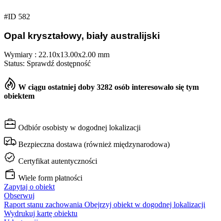
#ID 582
Opal kryształowy, biały australijski
Wymiary : 22.10x13.00x2.00 mm
Status: Sprawdź dostępność
W ciągu ostatniej doby 3282 osób interesowało się tym
obiektem
Odbiór osobisty w dogodnej lokalizacji
Bezpieczna dostawa (również międzynarodowa)
Certyfikat autentyczności
Wiele form płatności
Zapytaj o obiekt
Obserwuj
Raport stanu zachowania
Obejrzyj obiekt w dogodnej lokalizacji
Wydrukuj kartę obiektu