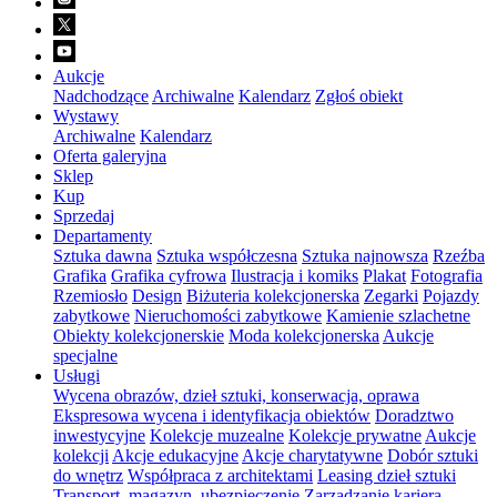
Aukcje
Nadchodzące
Archiwalne
Kalendarz
Zgłoś obiekt
Wystawy
Archiwalne
Kalendarz
Oferta galeryjna
Sklep
Kup
Sprzedaj
Departamenty
Sztuka dawna
Sztuka współczesna
Sztuka najnowsza
Rzeźba
Grafika
Grafika cyfrowa
Ilustracja i komiks
Plakat
Fotografia
Rzemiosło
Design
Biżuteria kolekcjonerska
Zegarki
Pojazdy
zabytkowe
Nieruchomości zabytkowe
Kamienie szlachetne
Obiekty kolekcjonerskie
Moda kolekcjonerska
Aukcje
specjalne
Usługi
Wycena obrazów, dzieł sztuki, konserwacja, oprawa
Ekspresowa wycena i identyfikacja obiektów
Doradztwo
inwestycyjne
Kolekcje muzealne
Kolekcje prywatne
Aukcje
kolekcji
Akcje edukacyjne
Akcje charytatywne
Dobór sztuki
do wnętrz
Współpraca z architektami
Leasing dzieł sztuki
Transport, magazyn, ubezpieczenie
Zarządzanie karierą