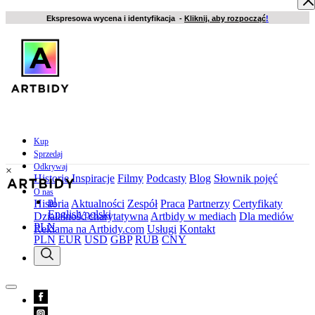
Ekspresowa wycena i identyfikacja -
Kliknij, aby rozpocząć
!
Kup
Sprzedaj
Odkrywaj
×
Historie
Inspiracje
Filmy
Podcasty
Blog
Słownik pojęć
O nas
pl
Historia
Aktualności
Zespół
Praca
Partnerzy
Certyfikaty
English
polski
Działalność charytatywna
Artbidy w mediach
Dla mediów
PLN
Reklama na Artbidy.com
Usługi
Kontakt
PLN
EUR
USD
GBP
RUB
CNY