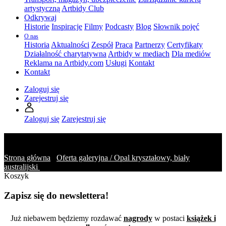
artystyczną
Artbidy Club
Odkrywaj
Historie
Inspiracje
Filmy
Podcasty
Blog
Słownik pojęć
O nas
Historia
Aktualności
Zespół
Praca
Partnerzy
Certyfikaty
Działalność charytatywna
Artbidy w mediach
Dla mediów
Reklama na Artbidy.com
Usługi
Kontakt
Kontakt
Zaloguj się
Zarejestruj się
Zaloguj się
Zarejestruj się
Zapytaj o obiekt
Strona główna
/
Oferta galeryjna /
Opal kryształowy, biały
australijski
/
Zapytaj o obiekt
Koszyk
Zapisz się do newslettera!
Już niebawem będziemy rozdawać
nagrody
w postaci
książek i