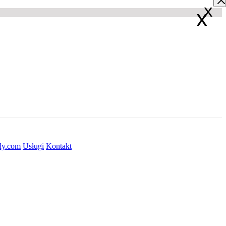
x
x
dy.com
Usługi
Kontakt