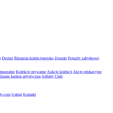
o
Design
Biżuteria kolekcjonerska
Zegarki
Pojazdy zabytkowe
 muzealne
Kolekcje prywatne
Aukcje kolekcji
Akcje edukacyjne
dzanie karierą artystyczną
Artbidy Club
dy.com
Usługi
Kontakt