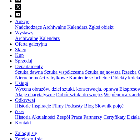
Aukcje
Nadchodzące
Archiwalne
Kalendarz
Zgłoś obiekt
Wystawy
Archiwalne
Kalendarz
Oferta galeryjna
Sklep
Kup
Sprzedaj
Departamenty
Sztuka dawna
Sztuka współczesna
Sztuka najnowsza
Rzeźba
G
Nieruchomości zabytkowe
Kamienie szlachetne
Obiekty kolek
Usługi
Wycena obrazów, dzieł sztuki, konserwacja, oprawa
Ekspresow
Akcje charytatywne
Dobór sztuki do wnętrz
Współpraca z arch
Odkrywaj
Historie
Inspiracje
Filmy
Podcasty
Blog
Słownik pojęć
O nas
Historia
Aktualności
Zespół
Praca
Partnerzy
Certyfikaty
Działa
Kontakt
Zaloguj się
Zarejestruj się