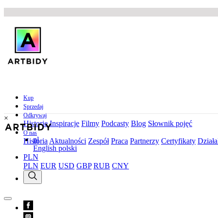
Kup
Sprzedaj
Odkrywaj
×
Historie
Inspiracje
Filmy
Podcasty
Blog
Słownik pojęć
O nas
pl
Historia
Aktualności
Zespół
Praca
Partnerzy
Certyfikaty
Działa
English
polski
PLN
PLN
EUR
USD
GBP
RUB
CNY