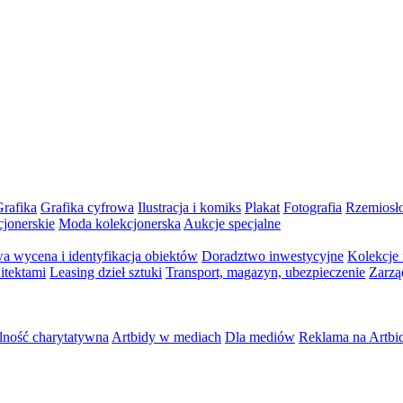
rafika
Grafika cyfrowa
Ilustracja i komiks
Plakat
Fotografia
Rzemiosł
cjonerskie
Moda kolekcjonerska
Aukcje specjalne
a wycena i identyfikacja obiektów
Doradztwo inwestycyjne
Kolekcje
itektami
Leasing dzieł sztuki
Transport, magazyn, ubezpieczenie
Zarzą
lność charytatywna
Artbidy w mediach
Dla mediów
Reklama na Artbi