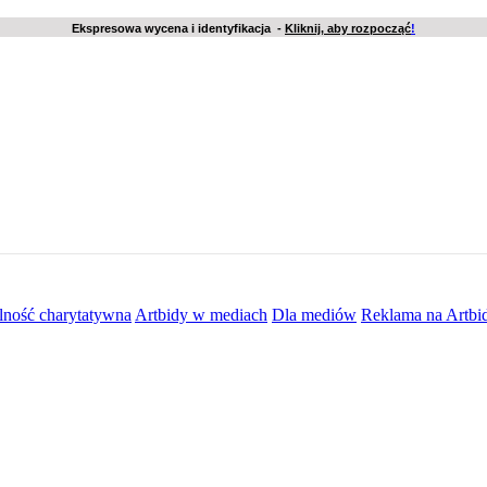
Ekspresowa wycena i identyfikacja -
Kliknij, aby rozpocząć
!
lność charytatywna
Artbidy w mediach
Dla mediów
Reklama na Artbi