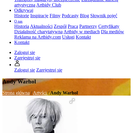
artystyczną
Artbidy Club
Odkrywaj
Historie
Inspiracje
Filmy
Podcasty
Blog
Słownik pojęć
O nas
Historia
Aktualności
Zespół
Praca
Partnerzy
Certyfikaty
Działalność charytatywna
Artbidy w mediach
Dla mediów
Reklama na Artbidy.com
Usługi
Kontakt
Kontakt
Zaloguj się
Zarejestruj się
Zaloguj się
Zarejestruj się
Andy Warhol
Strona główna
/
Artyści
/
Andy Warhol