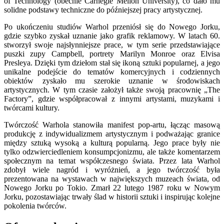
of Technology (obecnie Carnegie Mellon University), co dało mu
solidne podstawy techniczne do późniejszej pracy artystycznej.
Po ukończeniu studiów Warhol przeniósł się do Nowego Jorku,
gdzie szybko zyskał uznanie jako grafik reklamowy. W latach 60.
stworzył swoje najsłynniejsze prace, w tym serie przedstawiające
puszki zupy Campbell, portrety Marilyn Monroe oraz Elvisa
Presleya. Dzięki tym dziełom stał się ikoną sztuki popularnej, a jego
unikalne podejście do tematów komercyjnych i codziennych
obiektów zyskało mu szerokie uznanie w środowiskach
artystycznych. W tym czasie założył także swoją pracownię „The
Factory”, gdzie współpracował z innymi artystami, muzykami i
twórcami kultury.
Twórczość Warhola stanowiła manifest pop-artu, łącząc masową
produkcję z indywidualizmem artystycznym i podważając granice
między sztuką wysoką a kulturą popularną. Jego prace były nie
tylko odzwierciedleniem konsumpcjonizmu, ale także komentarzem
społecznym na temat współczesnego świata. Przez lata Warhol
zdobył wiele nagród i wyróżnień, a jego twórczość była
prezentowana na wystawach w największych muzeach świata, od
Nowego Jorku po Tokio. Zmarł 22 lutego 1987 roku w Nowym
Jorku, pozostawiając trwały ślad w historii sztuki i inspirując kolejne
pokolenia twórców.