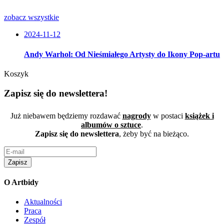
zobacz wszystkie
2024-11-12
Andy Warhol: Od Nieśmiałego Artysty do Ikony Pop-artu
Koszyk
Zapisz się do newslettera!
Już niebawem będziemy rozdawać
nagrody
w postaci
książek i
albumów o sztuce
.
Zapisz się do newslettera
, żeby być na bieżąco.
Zapisz
O Artbidy
Aktualności
Praca
Zespół