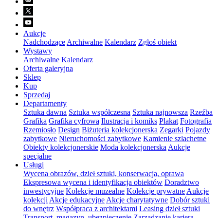
Aukcje
Nadchodzące
Archiwalne
Kalendarz
Zgłoś obiekt
Wystawy
Archiwalne
Kalendarz
Oferta galeryjna
Sklep
Kup
Sprzedaj
Departamenty
Sztuka dawna
Sztuka współczesna
Sztuka najnowsza
Rzeźba
Grafika
Grafika cyfrowa
Ilustracja i komiks
Plakat
Fotografia
Rzemiosło
Design
Biżuteria kolekcjonerska
Zegarki
Pojazdy
zabytkowe
Nieruchomości zabytkowe
Kamienie szlachetne
Obiekty kolekcjonerskie
Moda kolekcjonerska
Aukcje
specjalne
Usługi
Wycena obrazów, dzieł sztuki, konserwacja, oprawa
Ekspresowa wycena i identyfikacja obiektów
Doradztwo
inwestycyjne
Kolekcje muzealne
Kolekcje prywatne
Aukcje
kolekcji
Akcje edukacyjne
Akcje charytatywne
Dobór sztuki
do wnętrz
Współpraca z architektami
Leasing dzieł sztuki
Transport, magazyn, ubezpieczenie
Zarządzanie karierą