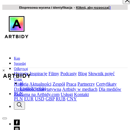
Ekspresowa wycena i identyfikacja -
Kliknij, aby rozpocząć
!
Kup
Sprzedaj
Odkrywaj
×
Historie
Inspiracje
Filmy
Podcasty
Blog
Słownik pojęć
O nas
pl
Historia
Aktualności
Zespół
Praca
Partnerzy
Certyfikaty
English
polski
Działalność charytatywna
Artbidy w mediach
Dla mediów
PLN
Reklama na Artbidy.com
Usługi
Kontakt
PLN
EUR
USD
GBP
RUB
CNY