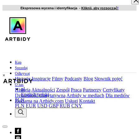
Ekspresowa wycena i identyfikacja -
Kliknij, aby rozpocząć
!
Kup
Sprzedaj
Odkrywaj
×
Historie
Inspiracje
Filmy
Podcasty
Blog
Słownik pojęć
O nas
pl
Historia
Aktualności
Zespół
Praca
Partnerzy
Certyfikaty
English
polski
Działalność charytatywna
Artbidy w mediach
Dla mediów
PLN
Reklama na Artbidy.com
Usługi
Kontakt
PLN
EUR
USD
GBP
RUB
CNY