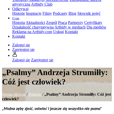
artystyczną
Artbidy Club
Odkrywaj
Historie
Inspiracje
Filmy
Podcasty
Blog
Słownik pojęć
O nas
Historia
Aktualności
Zespół
Praca
Partnerzy
Certyfikaty
Działalność charytatywna
Artbidy w mediach
Dla mediów
Reklama na Artbidy.com
Usługi
Kontakt
Kontakt
Zaloguj się
Zarejestruj się
Zaloguj się
Zarejestruj się
„Psalmy” Andrzeja Strumiłły:
Cóż jest człowiek?
Strona główna
/
Historie
/
„Psalmy” Andrzeja Strumiłły: Cóż jest
człowiek?
„Można zęby zjeść, osiwieć i jeszcze się wszystko nie pozna”