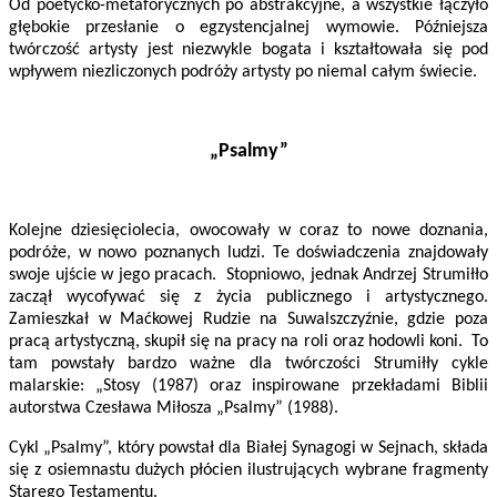
Od poetycko-metaforycznych po abstrakcyjne, a wszystkie łączyło
głębokie przesłanie o egzystencjalnej wymowie. Późniejsza
twórczość artysty jest niezwykle bogata i kształtowała się pod
wpływem niezliczonych podróży artysty po niemal całym świecie.
„Psalmy”
Kolejne dziesięciolecia, owocowały w coraz to nowe doznania,
podróże, w nowo poznanych ludzi. Te doświadczenia znajdowały
swoje ujście w jego pracach. Stopniowo, jednak Andrzej Strumiłło
zaczął wycofywać się z życia publicznego i artystycznego.
Zamieszkał w Maćkowej Rudzie na Suwalszczyźnie, gdzie poza
pracą artystyczną, skupił się na pracy na roli oraz hodowli koni. To
tam powstały bardzo ważne dla twórczości Strumiłły cykle
malarskie: „Stosy (1987) oraz inspirowane przekładami Biblii
autorstwa Czesława Miłosza „Psalmy” (1988).
Cykl „Psalmy”, który powstał dla Białej Synagogi w Sejnach, składa
się z osiemnastu dużych płócien ilustrujących wybrane fragmenty
Starego Testamentu.