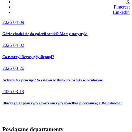
X
Pinterest
Linkedin
2026-04-09
Gdzie chodzi się do galerii sztuki? Mamy statystyki
2026-04-02
Co tworzył Degas, gdy ślepnął?
2026-03-26
Artysta też pracuje? Wystawa w Bunkrze Sztuki w Krakowie
2026-03-19
Dlaczego Japończycy i Koreańczycy uwielbiają ceramikę z Bolesławca?
Powiązane departamenty