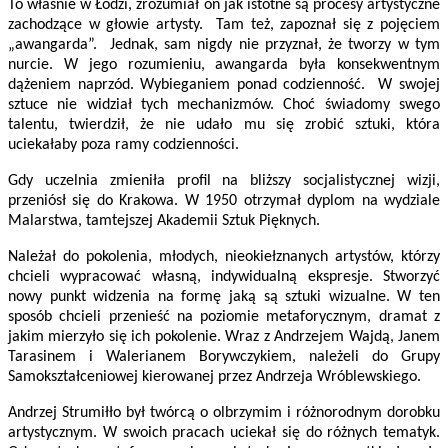
To właśnie w Łodzi, zrozumiał on jak istotne są procesy artystyczne
zachodzące w głowie artysty. Tam też, zapoznał się z pojęciem
„awangarda”. Jednak, sam nigdy nie przyznał, że tworzy w tym
nurcie. W jego rozumieniu, awangarda była konsekwentnym
dążeniem naprzód. Wybieganiem ponad codzienność. W swojej
sztuce nie widział tych mechanizmów. Choć świadomy swego
talentu, twierdził, że nie udało mu się zrobić sztuki, która
uciekałaby poza ramy codzienności.
Gdy uczelnia zmieniła profil na bliższy socjalistycznej wizji,
przeniósł się do Krakowa. W 1950 otrzymał dyplom na wydziale
Malarstwa, tamtejszej Akademii Sztuk Pięknych.
Należał do pokolenia, młodych, nieokiełznanych artystów, którzy
chcieli wypracować własną, indywidualną ekspresje. Stworzyć
nowy punkt widzenia na formę jaką są sztuki wizualne. W ten
sposób chcieli przenieść na poziomie metaforycznym, dramat z
jakim mierzyło się ich pokolenie. Wraz z Andrzejem Wajdą, Janem
Tarasinem i Walerianem Borywczykiem, należeli do Grupy
Samokształceniowej kierowanej przez Andrzeja Wróblewskiego.
Andrzej Strumiłło był twórcą o olbrzymim i różnorodnym dorobku
artystycznym. W swoich pracach uciekał się do różnych tematyk.