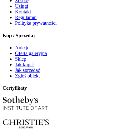
Zespół
Usługi
Kontakt
Regulamin
Polityka prywatności
Kup / Sprzedaj
Aukcje
Oferta galeryjna
Sklep
Jak kupić
Jak sprzedać
Zgłoś obiekt
Certyfikaty