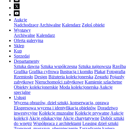
Aukcje
Nadchodzące
Archiwalne
Kalendarz
Zgłoś obiekt
Wystawy
Archiwalne
Kalendarz
Oferta galeryjna
Sklep
Kup
Sprzedaj
Departamenty
Sztuka dawna
Sztuka współczesna
Sztuka najnowsza
Rzeźba
Grafika
Grafika cyfrowa
Ilustracja i komiks
Plakat
Fotografia
Rzemiosło
Design
Biżuteria kolekcjonerska
Zegarki
Pojazdy
zabytkowe
Nieruchomości zabytkowe
Kamienie szlachetne
Obiekty kolekcjonerskie
Moda kolekcjonerska
Aukcje
specjalne
Usługi
Wycena obrazów, dzieł sztuki, konserwacja, oprawa
Ekspresowa wycena i identyfikacja obiektów
Doradztwo
inwestycyjne
Kolekcje muzealne
Kolekcje prywatne
Aukcje
kolekcji
Akcje edukacyjne
Akcje charytatywne
Dobór sztuki
do wnętrz
Współpraca z architektami
Leasing dzieł sztuki
Transport, magazyn, ubezpieczenie
Zarządzanie karierą