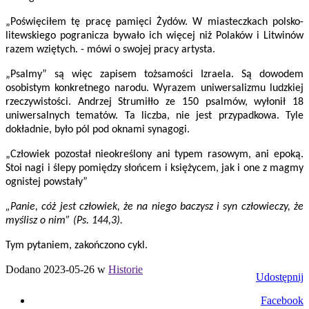
„Poświęciłem tę pracę pamięci Żydów. W miasteczkach polsko-
litewskiego pogranicza bywało ich więcej niż Polaków i Litwinów
razem wziętych. - mówi o swojej pracy artysta.
„Psalmy” są więc zapisem tożsamości Izraela. Są dowodem
osobistym konkretnego narodu. Wyrazem uniwersalizmu ludzkiej
rzeczywistości. Andrzej Strumiłło ze 150 psalmów, wyłonił 18
uniwersalnych tematów. Ta liczba, nie jest przypadkowa. Tyle
dokładnie, było pól pod oknami synagogi.
„Człowiek pozostał nieokreślony ani typem rasowym, ani epoką.
Stoi nagi i ślepy pomiędzy słońcem i księżycem, jak i one z magmy
ognistej powstały”
„Panie, cóż jest człowiek, że na niego baczysz i syn człowieczy, że
myślisz o nim” (Ps. 144,3).
Tym pytaniem, zakończono cykl.
Dodano 2023-05-26 w
Historie
Udostępnij
Facebook