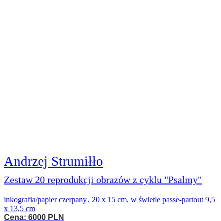
Andrzej Strumiłło
Zestaw 20 reprodukcji obrazów z cyklu "Psalmy"
inkografia/papier czerpany
,
20 x 15 cm, w świetle passe-partout 9,5
x 13,5 cm
Cena: 6000 PLN