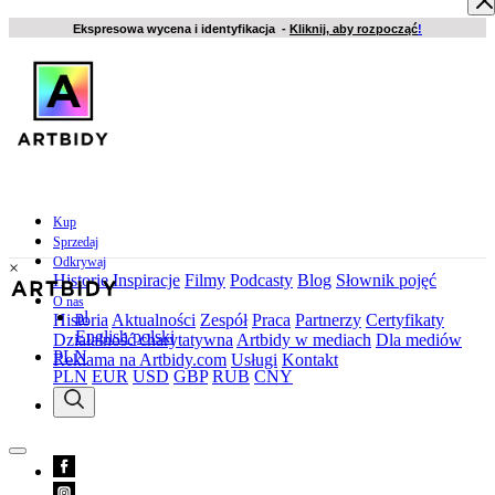
Ekspresowa wycena i identyfikacja -
Kliknij, aby rozpocząć
!
Kup
Sprzedaj
Odkrywaj
×
Historie
Inspiracje
Filmy
Podcasty
Blog
Słownik pojęć
O nas
pl
Historia
Aktualności
Zespół
Praca
Partnerzy
Certyfikaty
English
polski
Działalność charytatywna
Artbidy w mediach
Dla mediów
PLN
Reklama na Artbidy.com
Usługi
Kontakt
PLN
EUR
USD
GBP
RUB
CNY