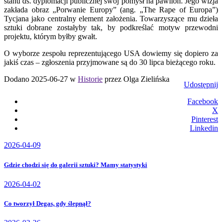
stanu ds. dyplomacji publicznej swój pomysł na pawilon. Jego wizja
zakłada obraz „Porwanie Europy” (ang. „The Rape of Europa”)
Tycjana jako centralny element założenia. Towarzyszące mu dzieła
sztuki dobrane zostałyby tak, by podkreślać motyw przewodni
projektu, którym byłby gwałt.
O wyborze zespołu reprezentującego USA dowiemy się dopiero za
jakiś czas – zgłoszenia przyjmowane są do 30 lipca bieżącego roku.
Dodano 2025-06-27 w
Historie
przez Olga Zielińska
Udostępnij
Facebook
X
Pinterest
Linkedin
2026-04-09
Gdzie chodzi się do galerii sztuki? Mamy statystyki
2026-04-02
Co tworzył Degas, gdy ślepnął?