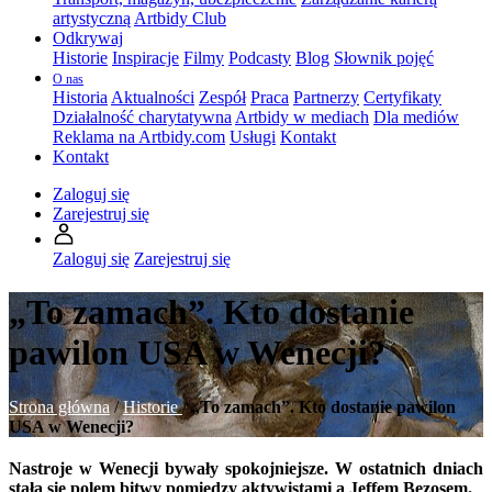
artystyczną
Artbidy Club
Odkrywaj
Historie
Inspiracje
Filmy
Podcasty
Blog
Słownik pojęć
O nas
Historia
Aktualności
Zespół
Praca
Partnerzy
Certyfikaty
Działalność charytatywna
Artbidy w mediach
Dla mediów
Reklama na Artbidy.com
Usługi
Kontakt
Kontakt
Zaloguj się
Zarejestruj się
Zaloguj się
Zarejestruj się
„To zamach”. Kto dostanie
pawilon USA w Wenecji?
Strona główna
/
Historie
/
„To zamach”. Kto dostanie pawilon
USA w Wenecji?
Nastroje w Wenecji bywały spokojniejsze. W ostatnich dniach
stała się polem bitwy pomiędzy aktywistami a Jeffem Bezosem.