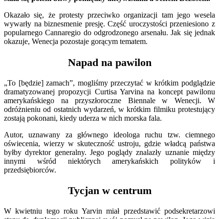
Okazało się, że protesty przeciwko organizacji tam jego wesela
wywarły na biznesmenie presję. Część uroczystości przeniesiono z
popularnego Cannaregio do odgrodzonego arsenału. Jak się jednak
okazuje, Wenecja pozostaje gorącym tematem.
Napad na pawilon
„To [będzie] zamach”, mogliśmy przeczytać w krótkim podglądzie
dramatyzowanej propozycji Curtisa Yarvina na koncept pawilonu
amerykańskiego na przyszłoroczne Biennale w Wenecji. W
odróżnieniu od ostatnich wydarzeń, w krótkim filmiku protestujący
zostają pokonani, kiedy uderza w nich morska fala.
Autor, uznawany za głównego ideologa ruchu tzw. ciemnego
oświecenia, wierzy w skuteczność ustroju, gdzie władcą państwa
byłby dyrektor generalny. Jego poglądy znalazły uznanie między
innymi wśród niektórych amerykańskich polityków i
przedsiębiorców.
Tycjan w centrum
W kwietniu tego roku Yarvin miał przedstawić podsekretarzowi