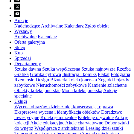
Aukcje
Nadchodzące
Archiwalne
Kalendarz
Zgłoś obiekt
Wystawy
Archiwalne
Kalendarz
Oferta galeryjna
Sklep
Kup
Sprzedaj
Departamenty
Sztuka dawna
Sztuka współczesna
Sztuka najnowsza
Rzeźba
Grafika
Grafika cyfrowa
Ilustracja i komiks
Plakat
Fotografia
Rzemiosło
Design
Biżuteria kolekcjonerska
Zegarki
Pojazdy
zabytkowe
Nieruchomości zabytkowe
Kamienie szlachetne
Obiekty kolekcjonerskie
Moda kolekcjonerska
Aukcje
specjalne
Usługi
Wycena obrazów, dzieł sztuki, konserwacja, oprawa
Ekspresowa wycena i identyfikacja obiektów
Doradztwo
inwestycyjne
Kolekcje muzealne
Kolekcje prywatne
Aukcje
kolekcji
Akcje edukacyjne
Akcje charytatywne
Dobór sztuki
do wnętrz
Współpraca z architektami
Leasing dzieł sztuki
Transport, magazyn, ubezpieczenie
Zarządzanie karierą