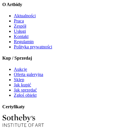
O Artbidy
Aktualności
Praca
Zespół
Usługi
Kontakt
Regulamin
Polityka prywatności
Kup / Sprzedaj
Aukcje
Oferta galeryjna
Sklep
Jak kupić
Jak sprzedać
Zgłoś obiekt
Certyfikaty