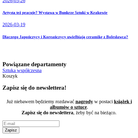
2026-03-26
Artysta też pracuje? Wystawa w Bunkrze Sztuki w Krakowie
2026-03-19
Dlaczego Japończycy i Koreańczycy uwielbiają ceramikę z Bolesławca?
Powiązane departamenty
Sztuka współczesna
Koszyk
Zapisz się do newslettera!
Już niebawem będziemy rozdawać
nagrody
w postaci
książek i
albumów o sztuce
.
Zapisz się do newslettera
, żeby być na bieżąco.
Zapisz