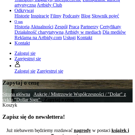
artystyczną
Artbidy Club
Odkrywaj
Historie
Inspiracje
Filmy
Podcasty
Blog
Słownik pojęć
O nas
Historia
Aktualności
Zespół
Praca
Partnerzy
Certyfikaty
Działalność charytatywna
Artbidy w mediach
Dla mediów
Reklama na Artbidy.com
Usługi
Kontakt
Kontakt
Zaloguj się
Zarejestruj się
Zaloguj się
Zarejestruj się
Zapytaj o cenę
Strona główna
/
Aukcje /
Mistrzowie Współczesności /
"Dolar" z
cyklu "Dollar Sign"
/
Zapytaj o cenę
Koszyk
Zapisz się do newslettera!
Już niebawem będziemy rozdawać
nagrody
w postaci
książek i