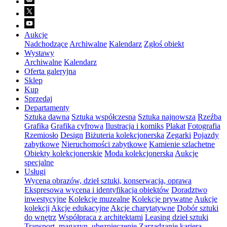
Aukcje
Nadchodzące
Archiwalne
Kalendarz
Zgłoś obiekt
Wystawy
Archiwalne
Kalendarz
Oferta galeryjna
Sklep
Kup
Sprzedaj
Departamenty
Sztuka dawna
Sztuka współczesna
Sztuka najnowsza
Rzeźba
Grafika
Grafika cyfrowa
Ilustracja i komiks
Plakat
Fotografia
Rzemiosło
Design
Biżuteria kolekcjonerska
Zegarki
Pojazdy
zabytkowe
Nieruchomości zabytkowe
Kamienie szlachetne
Obiekty kolekcjonerskie
Moda kolekcjonerska
Aukcje
specjalne
Usługi
Wycena obrazów, dzieł sztuki, konserwacja, oprawa
Ekspresowa wycena i identyfikacja obiektów
Doradztwo
inwestycyjne
Kolekcje muzealne
Kolekcje prywatne
Aukcje
kolekcji
Akcje edukacyjne
Akcje charytatywne
Dobór sztuki
do wnętrz
Współpraca z architektami
Leasing dzieł sztuki
Transport, magazyn, ubezpieczenie
Zarządzanie karierą