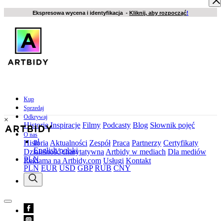
Ekspresowa wycena i identyfikacja -
Kliknij, aby rozpocząć
!
Kup
Sprzedaj
Odkrywaj
×
Historie
Inspiracje
Filmy
Podcasty
Blog
Słownik pojęć
O nas
pl
Historia
Aktualności
Zespół
Praca
Partnerzy
Certyfikaty
English
polski
Działalność charytatywna
Artbidy w mediach
Dla mediów
PLN
Reklama na Artbidy.com
Usługi
Kontakt
PLN
EUR
USD
GBP
RUB
CNY