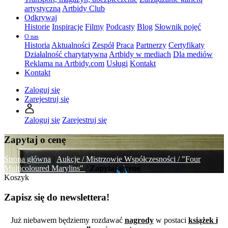
artystyczną
Artbidy Club
Odkrywaj
Historie
Inspiracje
Filmy
Podcasty
Blog
Słownik pojęć
O nas
Historia
Aktualności
Zespół
Praca
Partnerzy
Certyfikaty
Działalność charytatywna
Artbidy w mediach
Dla mediów
Reklama na Artbidy.com
Usługi
Kontakt
Kontakt
Zaloguj się
Zarejestruj się
Zaloguj się
Zarejestruj się
Zapytaj o cenę
Strona główna
/
Aukcje /
Mistrzowie Współczesności /
"Four
Multicoloured Marylins"
/
Zapytaj o cenę
Koszyk
Zapisz się do newslettera!
Już niebawem będziemy rozdawać
nagrody
w postaci
książek i