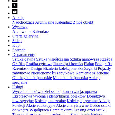
Aukcje
Nadchodzące
Archiwalne
Kalendarz
Zgłoś obiekt
Wystawy
Archiwalne
Kalendarz
Oferta galeryjna
Sklep
Kup
Sprzedaj
Departamenty
Sztuka dawna
Sztuka współczesna
Sztuka najnowsza
Rzeźba
Grafika
Grafika cyfrowa
Ilustracja i komiks
Plakat
Fotografia
Rzemiosło
Design
Biżuteria kolekcjonerska
Zegarki
Pojazdy
zabytkowe
Nieruchomości zabytkowe
Kamienie szlachetne
Obiekty kolekcjonerskie
Moda kolekcjonerska
Aukcje
specjalne
Usługi
Wycena obrazów, dzieł sztuki, konserwacja, oprawa
Ekspresowa wycena i identyfikacja obiektów
Doradztwo
inwestycyjne
Kolekcje muzealne
Kolekcje prywatne
Aukcje
kolekcji
Akcje edukacyjne
Akcje charytatywne
Dobór sztuki
do wnętrz
Współpraca z architektami
Leasing dzieł sztuki
Transport, magazyn, ubezpieczenie
Zarządzanie karierą