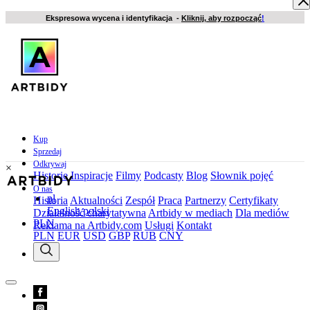
Ekspresowa wycena i identyfikacja -
Kliknij, aby rozpocząć
!
Kup
Sprzedaj
Odkrywaj
×
Historie
Inspiracje
Filmy
Podcasty
Blog
Słownik pojęć
O nas
pl
Historia
Aktualności
Zespół
Praca
Partnerzy
Certyfikaty
English
polski
Działalność charytatywna
Artbidy w mediach
Dla mediów
PLN
Reklama na Artbidy.com
Usługi
Kontakt
PLN
EUR
USD
GBP
RUB
CNY