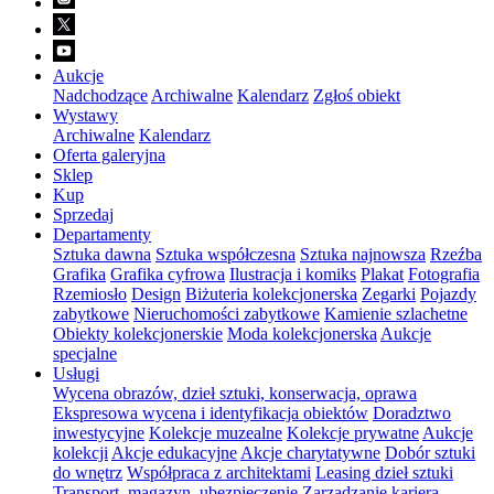
Aukcje
Nadchodzące
Archiwalne
Kalendarz
Zgłoś obiekt
Wystawy
Archiwalne
Kalendarz
Oferta galeryjna
Sklep
Kup
Sprzedaj
Departamenty
Sztuka dawna
Sztuka współczesna
Sztuka najnowsza
Rzeźba
Grafika
Grafika cyfrowa
Ilustracja i komiks
Plakat
Fotografia
Rzemiosło
Design
Biżuteria kolekcjonerska
Zegarki
Pojazdy
zabytkowe
Nieruchomości zabytkowe
Kamienie szlachetne
Obiekty kolekcjonerskie
Moda kolekcjonerska
Aukcje
specjalne
Usługi
Wycena obrazów, dzieł sztuki, konserwacja, oprawa
Ekspresowa wycena i identyfikacja obiektów
Doradztwo
inwestycyjne
Kolekcje muzealne
Kolekcje prywatne
Aukcje
kolekcji
Akcje edukacyjne
Akcje charytatywne
Dobór sztuki
do wnętrz
Współpraca z architektami
Leasing dzieł sztuki
Transport, magazyn, ubezpieczenie
Zarządzanie karierą