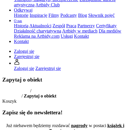
artystyczną
Artbidy Club
Odkrywaj
Historie
Inspiracje
Filmy
Podcasty
Blog
Słownik pojęć
O nas
Historia
Aktualności
Zespół
Praca
Partnerzy
Certyfikaty
Działalność charytatywna
Artbidy w mediach
Dla mediów
Reklama na Artbidy.com
Usługi
Kontakt
Kontakt
Zaloguj się
Zarejestruj się
Zaloguj się
Zarejestruj się
Zapytaj o obiekt
Strona główna
/
Oferta galeryjna /
Figurka "Bębniarz" z "Małpiej
orkiestry"
/
Zapytaj o obiekt
Koszyk
Zapisz się do newslettera!
Już niebawem będziemy rozdawać
nagrody
w postaci
książek i