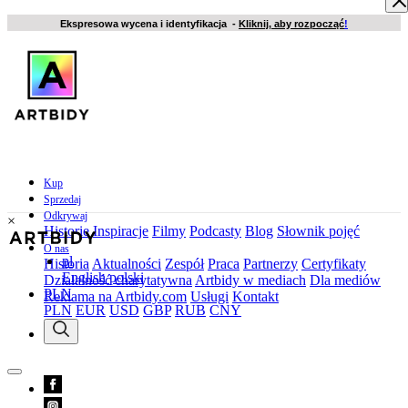
Ekspresowa wycena i identyfikacja -
Kliknij, aby rozpocząć
!
Kup
Sprzedaj
Odkrywaj
×
Historie
Inspiracje
Filmy
Podcasty
Blog
Słownik pojęć
O nas
pl
Historia
Aktualności
Zespół
Praca
Partnerzy
Certyfikaty
English
polski
Działalność charytatywna
Artbidy w mediach
Dla mediów
PLN
Reklama na Artbidy.com
Usługi
Kontakt
PLN
EUR
USD
GBP
RUB
CNY