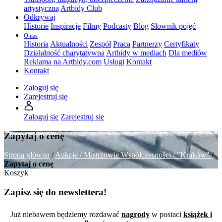
artystyczną
Artbidy Club
Odkrywaj
Historie
Inspiracje
Filmy
Podcasty
Blog
Słownik pojęć
O nas
Historia
Aktualności
Zespół
Praca
Partnerzy
Certyfikaty
Działalność charytatywna
Artbidy w mediach
Dla mediów
Reklama na Artbidy.com
Usługi
Kontakt
Kontakt
Zaloguj się
Zarejestruj się
Zaloguj się
Zarejestruj się
Zapytaj o cenę
Strona główna
/
Aukcje /
Mistrzowie Współczesności /
"Kraków"
/
Zapytaj o cenę
Koszyk
Zapisz się do newslettera!
Już niebawem będziemy rozdawać
nagrody
w postaci
książek i