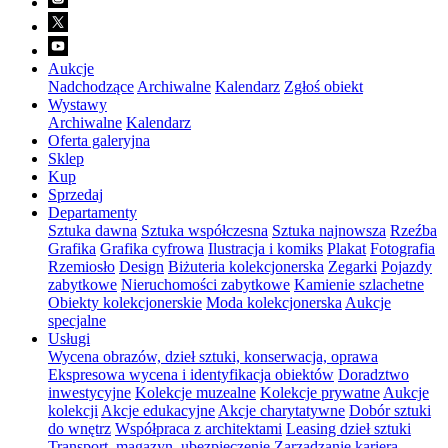
Aukcje
Nadchodzące
Archiwalne
Kalendarz
Zgłoś obiekt
Wystawy
Archiwalne
Kalendarz
Oferta galeryjna
Sklep
Kup
Sprzedaj
Departamenty
Sztuka dawna
Sztuka współczesna
Sztuka najnowsza
Rzeźba
Grafika
Grafika cyfrowa
Ilustracja i komiks
Plakat
Fotografia
Rzemiosło
Design
Biżuteria kolekcjonerska
Zegarki
Pojazdy
zabytkowe
Nieruchomości zabytkowe
Kamienie szlachetne
Obiekty kolekcjonerskie
Moda kolekcjonerska
Aukcje
specjalne
Usługi
Wycena obrazów, dzieł sztuki, konserwacja, oprawa
Ekspresowa wycena i identyfikacja obiektów
Doradztwo
inwestycyjne
Kolekcje muzealne
Kolekcje prywatne
Aukcje
kolekcji
Akcje edukacyjne
Akcje charytatywne
Dobór sztuki
do wnętrz
Współpraca z architektami
Leasing dzieł sztuki
Transport, magazyn, ubezpieczenie
Zarządzanie karierą