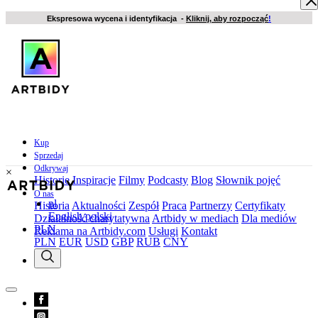
Ekspresowa wycena i identyfikacja -
Kliknij, aby rozpocząć
!
Kup
Sprzedaj
Odkrywaj
×
Historie
Inspiracje
Filmy
Podcasty
Blog
Słownik pojęć
O nas
pl
Historia
Aktualności
Zespół
Praca
Partnerzy
Certyfikaty
English
polski
Działalność charytatywna
Artbidy w mediach
Dla mediów
PLN
Reklama na Artbidy.com
Usługi
Kontakt
PLN
EUR
USD
GBP
RUB
CNY