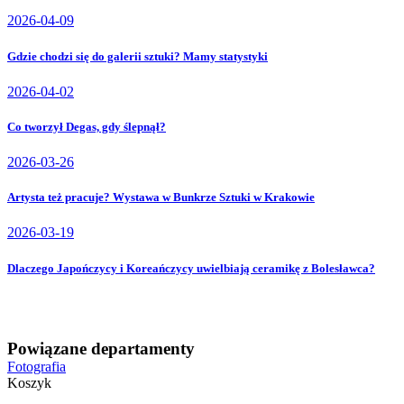
2026-04-09
Gdzie chodzi się do galerii sztuki? Mamy statystyki
2026-04-02
Co tworzył Degas, gdy ślepnął?
2026-03-26
Artysta też pracuje? Wystawa w Bunkrze Sztuki w Krakowie
2026-03-19
Dlaczego Japończycy i Koreańczycy uwielbiają ceramikę z Bolesławca?
Powiązane departamenty
Fotografia
Koszyk