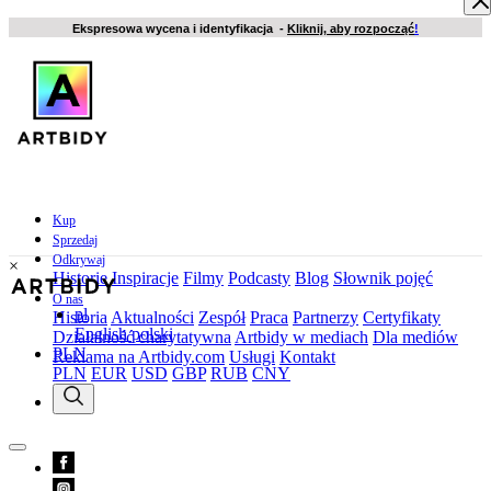
Ekspresowa wycena i identyfikacja -
Kliknij, aby rozpocząć
!
Kup
Sprzedaj
Odkrywaj
×
Historie
Inspiracje
Filmy
Podcasty
Blog
Słownik pojęć
O nas
pl
Historia
Aktualności
Zespół
Praca
Partnerzy
Certyfikaty
English
polski
Działalność charytatywna
Artbidy w mediach
Dla mediów
PLN
Reklama na Artbidy.com
Usługi
Kontakt
PLN
EUR
USD
GBP
RUB
CNY