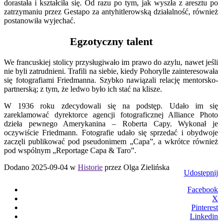
dorastała i kształciła się. Od razu po tym, jak wyszła z aresztu po
zatrzymaniu przez Gestapo za antyhitlerowską działalność, również
postanowiła wyjechać.
Egzotyczny talent
We francuskiej stolicy przysługiwało im prawo do azylu, nawet jeśli
nie byli zatrudnieni. Trafili na siebie, kiedy Pohorylle zainteresowała
się fotografiami Friedmanna. Szybko nawiązali relację mentorsko-
partnerską; z tym, że ledwo było ich stać na klisze.
W 1936 roku zdecydowali się na podstęp. Udało im się
zareklamować dyrektorce agencji fotograficznej Alliance Photo
dzieła pewnego Amerykanina – Roberta Capy. Wykonał je
oczywiście Friedmann. Fotografie udało się sprzedać i obydwoje
zaczęli publikować pod pseudonimem „Capa”, a wkrótce również
pod wspólnym „Reportage Capa & Taro”.
Dodano 2025-09-04 w
Historie
przez Olga Zielińska
Udostępnij
Facebook
X
Pinterest
Linkedin