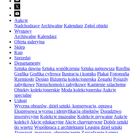
Aukcje
Nadchodzące
Archiwalne
Kalendarz
Zgłoś obiekt
Wystawy
Archiwalne
Kalendarz
Oferta galeryjna
Sklep
Kup
Sprzedaj
Departamenty
Sztuka dawna
Sztuka współczesna
Sztuka najnowsza
Rzeźba
Grafika
Grafika cyfrowa
Ilustracja i komiks
Plakat
Fotografia
Rzemiosło
Design
Biżuteria kolekcjonerska
Zegarki
Pojazdy
zabytkowe
Nieruchomości zabytkowe
Kamienie szlachetne
Obiekty kolekcjonerskie
Moda kolekcjonerska
Aukcje
specjalne
Usługi
Wycena obrazów, dzieł sztuki, konserwacja, oprawa
Ekspresowa wycena i identyfikacja obiektów
Doradztwo
inwestycyjne
Kolekcje muzealne
Kolekcje prywatne
Aukcje
kolekcji
Akcje edukacyjne
Akcje charytatywne
Dobór sztuki
do wnętrz
Współpraca z architektami
Leasing dzieł sztuki
Transport, magazyn, ubezpieczenie
Zarządzanie karierą