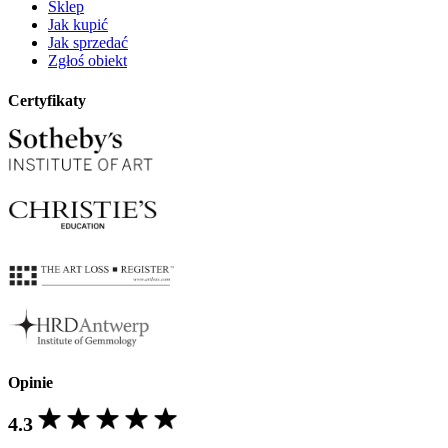
Sklep
Jak kupić
Jak sprzedać
Zgłoś obiekt
Certyfikaty
Opinie
4.3