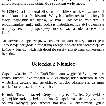
z nowatorskim podejściem do reportażu wojennego.
W 1936 Capa i Taro znaleźli się na polu bitwy między hiszpańskimi
republikanami a frankistami. W tych okolicznościach uchwycili
swoje najsłynniejsze ujęcia, w tym „Padającego żołnierza” i
republikańskiej milicjantki podczas instruktażu. Ich styl opierał się
na przybieraniu perspektywy uczestnika, a nie obserwatora
konfliktu.
Jak doszło do tego, że już wtedy działali jako profesjonaliści, jeśli
Taro swoją przygodę z fotografią zaczęła dopiero rok wcześniej? W
końcu w Paryżu, gdzie ich drogi się zeszły, artystyczna konkurencja
była duża.
Ucieczka z Niemiec
Capa, a właściwie Endre Ernő Friedmann, węgierski Żyd, przedtem
szukał sukcesu jako fotograf w kilku europejskich stolicach. Kiedy
w Berlinie zaczęło mu się układać, szybko okazało się, że musi
uciekać przed nazistami za granicę.
Historia Taro, a raczej Gerty Pohorylle, również Żydówki z
galicyjskiej rodziny, była podobna. Zaangażowała się politycznie w
obliczu rosnącej popularności nazistów w Niemczech, gdzie