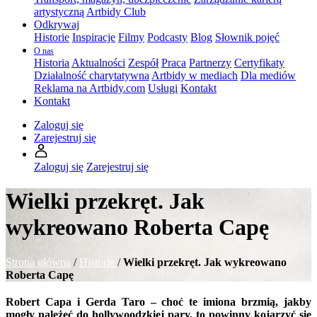
artystyczną
Artbidy Club
Odkrywaj
Historie
Inspiracje
Filmy
Podcasty
Blog
Słownik pojęć
O nas
Historia
Aktualności
Zespół
Praca
Partnerzy
Certyfikaty
Działalność charytatywna
Artbidy w mediach
Dla mediów
Reklama na Artbidy.com
Usługi
Kontakt
Kontakt
Zaloguj się
Zarejestruj się
Zaloguj się
Zarejestruj się
Wielki przekręt. Jak
wykreowano Roberta Capę
Strona główna
/
Historie
/
Wielki przekręt. Jak wykreowano
Roberta Capę
Robert Capa i Gerda Taro – choć te imiona brzmią, jakby
mogły należeć do hollywoodzkiej pary, to powinny kojarzyć się