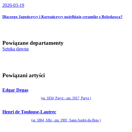
2026-03-19
Dlaczego Japończycy i Koreańczycy uwielbiają ceramikę z Bolesławca?
Powiązane departamenty
Sztuka dawna
Powiązani artyści
Edgar Degas
(ur. 1834, Paryż - zm. 1917, Paryż )
Henri de Toulouse-Lautrec
(ur. 1864, Albi - zm. 1901, Saint-André-du-Bois )