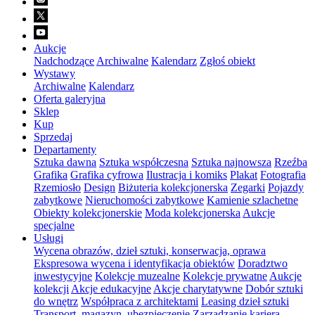
Aukcje
Nadchodzące
Archiwalne
Kalendarz
Zgłoś obiekt
Wystawy
Archiwalne
Kalendarz
Oferta galeryjna
Sklep
Kup
Sprzedaj
Departamenty
Sztuka dawna
Sztuka współczesna
Sztuka najnowsza
Rzeźba
Grafika
Grafika cyfrowa
Ilustracja i komiks
Plakat
Fotografia
Rzemiosło
Design
Biżuteria kolekcjonerska
Zegarki
Pojazdy
zabytkowe
Nieruchomości zabytkowe
Kamienie szlachetne
Obiekty kolekcjonerskie
Moda kolekcjonerska
Aukcje
specjalne
Usługi
Wycena obrazów, dzieł sztuki, konserwacja, oprawa
Ekspresowa wycena i identyfikacja obiektów
Doradztwo
inwestycyjne
Kolekcje muzealne
Kolekcje prywatne
Aukcje
kolekcji
Akcje edukacyjne
Akcje charytatywne
Dobór sztuki
do wnętrz
Współpraca z architektami
Leasing dzieł sztuki
Transport, magazyn, ubezpieczenie
Zarządzanie karierą