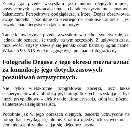
Znamy go przede wszystkim jako autora olejnych impresji
poświęconych powracającemu, charakterystycznemu tematowi:
baletnicom. Perspektywa podglądacza, z której Degas obserwował
swoje modelki – podobnie do Henriego de Toulouse-Lautreca – jest
równie charakterystyczna jak sam motyw.
Tancerki uwieczniał przede wszystkim w ruchu, syntetycznie, co
jednak nie oznacza, że traciły na tym szczegóły. Z upływem czasu
możliwości artysty stawały się jednak coraz bardziej ograniczone.
W latach 90. XIX wieku sięgnął więc po aparat fotograficzny.
Fotografie Degasa z tego okresu można uznać
za kumulację jego dotychczasowych
poszukiwań artystycznych.
Nie tylko wielokrotnie fotografował tancerki, lecz także
eksperymentował z obróbką płyt fotograficznych, uzyskując – być
może przypadkowo – efekty takie jak solaryzacja, którą lata później
zainteresowali się surrealiści.
Podobnie jak w jego obrazach olejnych, tancerki uchwycone na
fotografiach wydają się ulotne. Granica między ich sylwetkami a
tłem miejscami zanika, stając się niejednoznaczna.