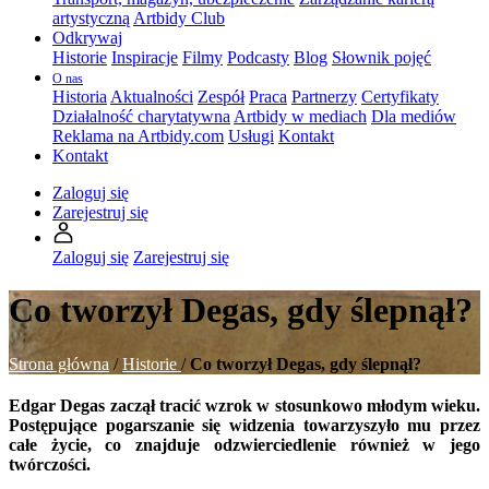
artystyczną
Artbidy Club
Odkrywaj
Historie
Inspiracje
Filmy
Podcasty
Blog
Słownik pojęć
O nas
Historia
Aktualności
Zespół
Praca
Partnerzy
Certyfikaty
Działalność charytatywna
Artbidy w mediach
Dla mediów
Reklama na Artbidy.com
Usługi
Kontakt
Kontakt
Zaloguj się
Zarejestruj się
Zaloguj się
Zarejestruj się
Co tworzył Degas, gdy ślepnął?
Strona główna
/
Historie
/
Co tworzył Degas, gdy ślepnął?
Edgar Degas zaczął tracić wzrok w stosunkowo młodym wieku.
Postępujące pogarszanie się widzenia towarzyszyło mu przez
całe życie, co znajduje odzwierciedlenie również w jego
twórczości.