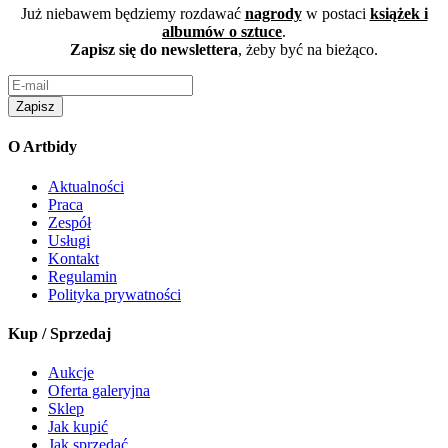
Już niebawem będziemy rozdawać
nagrody
w postaci
książek i
albumów o sztuce
.
Zapisz się do newslettera
, żeby być na bieżąco.
Zapisz
O Artbidy
Aktualności
Praca
Zespół
Usługi
Kontakt
Regulamin
Polityka prywatności
Kup / Sprzedaj
Aukcje
Oferta galeryjna
Sklep
Jak kupić
Jak sprzedać