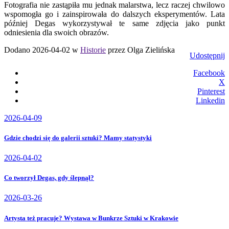
Fotografia nie zastąpiła mu jednak malarstwa, lecz raczej chwilowo
wspomogła go i zainspirowała do dalszych eksperymentów. Lata
później Degas wykorzystywał te same zdjęcia jako punkt
odniesienia dla swoich obrazów.
Dodano 2026-04-02 w
Historie
przez Olga Zielińska
Udostępnij
Facebook
X
Pinterest
Linkedin
2026-04-09
Gdzie chodzi się do galerii sztuki? Mamy statystyki
2026-04-02
Co tworzył Degas, gdy ślepnął?
2026-03-26
Artysta też pracuje? Wystawa w Bunkrze Sztuki w Krakowie