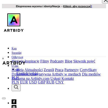
Ekspresowa wycena i identyfikacja -
Kliknij, aby rozpocząć
!
Kup
Sprzedaj
Odkrywaj
×
Historie
Inspiracje
Filmy
Podcasty
Blog
Słownik pojęć
O nas
pl
Historia
Aktualności
Zespół
Praca
Partnerzy
Certyfikaty
English
polski
Działalność charytatywna
Artbidy w mediach
Dla mediów
PLN
Reklama na Artbidy.com
Usługi
Kontakt
PLN
EUR
USD
GBP
RUB
CNY