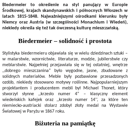
Biedermeier to określenie na styl panujący w Europie
Środkowej, krajach skandynawskich i północnych Włoszech w
latach 1815-1848. Najważniejszymi ośrodkami kierunku były
Niemcy oraz Austria (w szczególności Monachium i Wiedeń),
niekiedy określa się też tak ówczesną kulturę mieszczańską.
Biedermeier – solidność i prostota
Stylistyka biedermeieru objawiała się w wielu dziedzinach sztuki –
w malarstwie, wzornictwie, literaturze, modzie, jubilerstwie czy
meblarstwie. Najpełniej przejawiała się w tej ostatniej, wnętrze
,,dobrego mieszczanina” było wygodne, jasne, zbudowane z
solidnych materiałów. Meble były pozbawione przesadzonych
ozdób, niekiedy stosowano motywy roślinne. Najpopularniejszym
projektantem i producentem mebli był Michael Thonet, który
stworzył słynne ,,krzesło numer 4” – klasyczny element
wiedeńskich kafejek oraz ,,krzesło numer 14’’, za które ten
niemiecko-austriacki stolarz zdobył złoty medal na Wystawie
Światowej w Paryżu w 1867 roku.
Biżuteria na pamiątkę