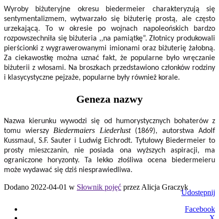
Wyroby biżuteryjne okresu biedermeier charakteryzują się
sentymentalizmem, wytwarzało się biżuterię prostą, ale często
urzekającą. To w okresie po wojnach napoleońskich bardzo
rozpowszechniła się biżuteria ,,na pamiątkę”. Złotnicy produkowali
pierścionki z wygrawerowanymi imionami oraz biżuterię żałobną.
Za ciekawostkę można uznać fakt, że popularne było wręczanie
biżuterii z włosami. Na broszkach przedstawiono członków rodziny
i klasycystyczne pejzaże, popularne były również korale.
Geneza nazwy
Nazwa kierunku wywodzi się od humorystycznych bohaterów z
Biedermaiers Liederlust
tomu wierszy
(1869), autorstwa Adolf
Kussmaul, S.F. Sauter i Ludwig Eichrodt. Tytułowy Biedermeier to
prosty mieszczanin, nie posiada ona wyższych aspiracji, ma
ograniczone horyzonty. Ta lekko złośliwa ocena biedermeieru
może wydawać się dziś niesprawiedliwa.
Dodano 2022-04-01 w
Słownik pojęć
przez Alicja Graczyk
Udostępnij
Facebook
X