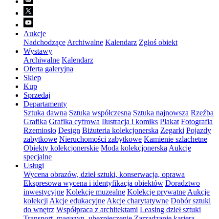
Aukcje
Nadchodzące
Archiwalne
Kalendarz
Zgłoś obiekt
Wystawy
Archiwalne
Kalendarz
Oferta galeryjna
Sklep
Kup
Sprzedaj
Departamenty
Sztuka dawna
Sztuka współczesna
Sztuka najnowsza
Rzeźba
Grafika
Grafika cyfrowa
Ilustracja i komiks
Plakat
Fotografia
Rzemiosło
Design
Biżuteria kolekcjonerska
Zegarki
Pojazdy
zabytkowe
Nieruchomości zabytkowe
Kamienie szlachetne
Obiekty kolekcjonerskie
Moda kolekcjonerska
Aukcje
specjalne
Usługi
Wycena obrazów, dzieł sztuki, konserwacja, oprawa
Ekspresowa wycena i identyfikacja obiektów
Doradztwo
inwestycyjne
Kolekcje muzealne
Kolekcje prywatne
Aukcje
kolekcji
Akcje edukacyjne
Akcje charytatywne
Dobór sztuki
do wnętrz
Współpraca z architektami
Leasing dzieł sztuki
Transport, magazyn, ubezpieczenie
Zarządzanie karierą