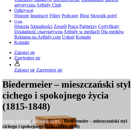
artystyczną
Artbidy Club
Odkrywaj
Historie
Inspiracje
Filmy
Podcasty
Blog
Słownik pojęć
O nas
Historia
Aktualności
Zespół
Praca
Partnerzy
Certyfikaty
Działalność charytatywna
Artbidy w mediach
Dla mediów
Reklama na Artbidy.com
Usługi
Kontakt
Kontakt
Zaloguj się
Zarejestruj się
Zaloguj się
Zarejestruj się
Biedermeier – mieszczański styl
cichego i spokojnego życia
(1815-1848)
Strona główna
/
Słownik pojęć
/
Biedermeier – mieszczański styl
cichego i spokojnego życia (1815-1848)