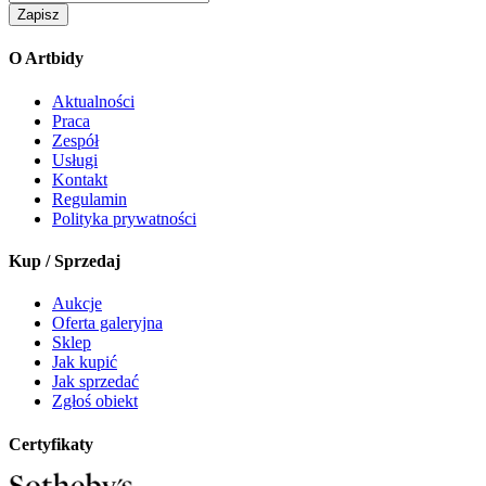
Zapisz
O Artbidy
Aktualności
Praca
Zespół
Usługi
Kontakt
Regulamin
Polityka prywatności
Kup / Sprzedaj
Aukcje
Oferta galeryjna
Sklep
Jak kupić
Jak sprzedać
Zgłoś obiekt
Certyfikaty