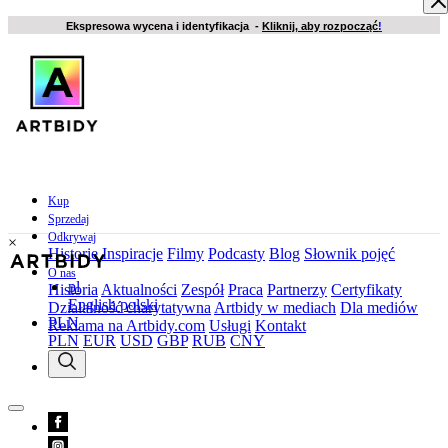
Ekspresowa wycena i identyfikacja -
Kliknij, aby rozpocząć
!
Kup
Sprzedaj
Odkrywaj
×
Historie
Inspiracje
Filmy
Podcasty
Blog
Słownik pojęć
O nas
pl
Historia
Aktualności
Zespół
Praca
Partnerzy
Certyfikaty
English
polski
Działalność charytatywna
Artbidy w mediach
Dla mediów
PLN
Reklama na Artbidy.com
Usługi
Kontakt
PLN
EUR
USD
GBP
RUB
CNY