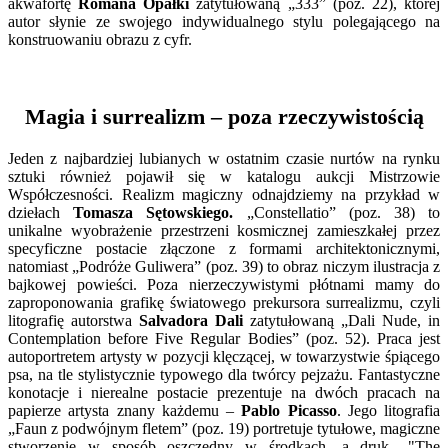
akwafortę
Romana Opałki
zatytułowaną „333” (poz. 22), której
autor słynie ze swojego indywidualnego stylu polegającego na
konstruowaniu obrazu z cyfr.
Magia i surrealizm – poza rzeczywistością
Jeden z najbardziej lubianych w ostatnim czasie nurtów na rynku
sztuki również pojawił się w katalogu aukcji Mistrzowie
Współczesności. Realizm magiczny odnajdziemy na przykład w
dziełach
Tomasza Sętowskiego.
„Constellatio” (poz. 38) to
unikalne wyobrażenie przestrzeni kosmicznej zamieszkałej przez
specyficzne postacie złączone z formami architektonicznymi,
natomiast „Podróże Guliwera” (poz. 39) to obraz niczym ilustracja z
bajkowej powieści. Poza nierzeczywistymi płótnami mamy do
zaproponowania grafikę światowego prekursora surrealizmu, czyli
litografię autorstwa
Salvadora Dali
zatytułowaną „Dali Nude, in
Contemplation before Five Regular Bodies” (poz. 52). Praca jest
autoportretem artysty w pozycji klęczącej, w towarzystwie śpiącego
psa, na tle stylistycznie typowego dla twórcy pejzażu. Fantastyczne
konotacje i nierealne postacie prezentuje na dwóch pracach na
papierze artysta znany każdemu –
Pablo Picasso
. Jego litografia
„Faun z podwójnym fletem” (poz. 19) portretuje tytułowe, magiczne
stworzenie w sposób oszczędny w środkach, a druk „"The