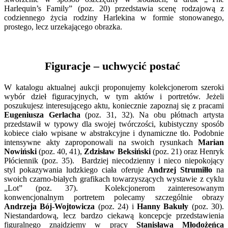
Harlequin’s Family” (poz. 20) przedstawia scenę rodzajową z
codziennego życia rodziny Harlekina w formie stonowanego,
prostego, lecz urzekającego obrazka.
Figuracje – uchwycić postać
W katalogu aktualnej aukcji proponujemy kolekcjonerom szeroki
wybór dzieł figuracyjnych, w tym aktów i portretów. Jeżeli
poszukujesz interesującego aktu, koniecznie zapoznaj się z pracami
Eugeniusza Gerlacha
(poz. 31, 32). Na obu płótnach artysta
przedstawił w typowy dla swojej twórczości, kubistyczny sposób
kobiece ciało wpisane w abstrakcyjne i dynamiczne tło. Podobnie
intensywne akty zaproponowali na swoich rysunkach
Marian
Nowiński
(poz. 40, 41),
Zdzisław Beksiński
(poz. 21) oraz Henryk
Płóciennik (poz. 35). Bardziej niecodzienny i nieco niepokojący
styl pokazywania ludzkiego ciała oferuje
Andrzej Strumiłło
na
swoich czarno-białych grafikach towarzyszących wystawie z cyklu
„Lot” (poz. 37). Kolekcjonerom zainteresowanym
konwencjonalnym portretem polecamy szczególnie obrazy
Andrzeja Bój-Wojtowicza
(poz. 24) i
Hanny Bakuły
(poz. 30).
Niestandardową, lecz bardzo ciekawą koncepcje przedstawienia
figuralnego znajdziemy w pracy
Stanisława Młodożeńca