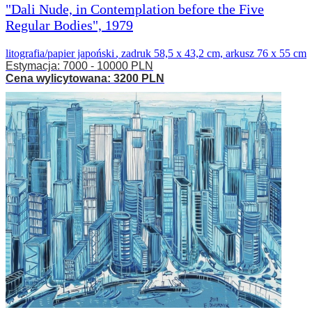
"Dali Nude, in Contemplation before the Five
Regular Bodies", 1979
litografia/papier japoński
,
zadruk 58,5 x 43,2 cm, arkusz 76 x 55 cm
Estymacja: 7000 - 10000 PLN
Cena wylicytowana: 3200 PLN