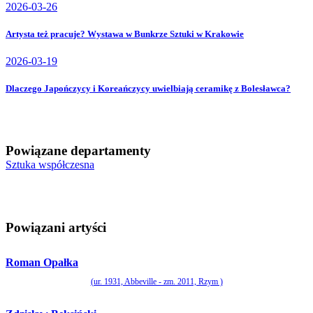
2026-03-26
Artysta też pracuje? Wystawa w Bunkrze Sztuki w Krakowie
2026-03-19
Dlaczego Japończycy i Koreańczycy uwielbiają ceramikę z Bolesławca?
Powiązane departamenty
Sztuka współczesna
Powiązani artyści
Roman Opałka
(ur. 1931, Abbeville - zm. 2011, Rzym )