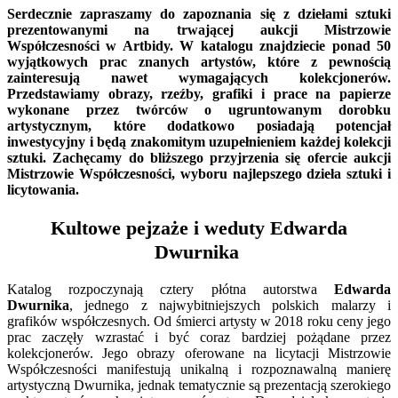
Serdecznie zapraszamy do zapoznania się z dziełami sztuki
prezentowanymi na trwającej aukcji Mistrzowie
Współczesności w Artbidy. W katalogu znajdziecie ponad 50
wyjątkowych prac znanych artystów, które z pewnością
zainteresują nawet wymagających kolekcjonerów.
Przedstawiamy obrazy, rzeźby, grafiki i prace na papierze
wykonane przez twórców o ugruntowanym dorobku
artystycznym, które dodatkowo posiadają potencjał
inwestycyjny i będą znakomitym uzupełnieniem każdej kolekcji
sztuki. Zachęcamy do bliższego przyjrzenia się ofercie aukcji
Mistrzowie Współczesności, wyboru najlepszego dzieła sztuki i
licytowania.
Kultowe pejzaże i weduty Edwarda
Dwurnika
Katalog rozpoczynają cztery płótna autorstwa
Edwarda
Dwurnika
, jednego z najwybitniejszych polskich malarzy i
grafików współczesnych. Od śmierci artysty w 2018 roku ceny jego
prac zaczęły wzrastać i być coraz bardziej pożądane przez
kolekcjonerów. Jego obrazy oferowane na licytacji Mistrzowie
Współczesności manifestują unikalną i rozpoznawalną manierę
artystyczną Dwurnika, jednak tematycznie są prezentacją szerokiego