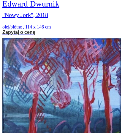
Edward Dwurnik
"Nowy Jork", 2018
olej/płótno
,
114 x 146 cm
Zapytaj o cenę