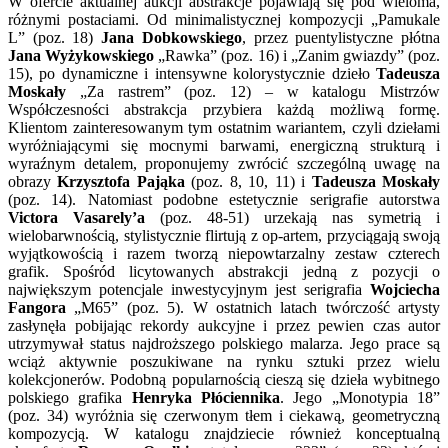
W ofercie aktualnej aukcji abstrakcje pojawiają się pod wieloma,
różnymi postaciami. Od minimalistycznej kompozycji „Pamukale
L”
(poz. 18)
Jana Dobkowskiego
, przez puentylistyczne płótna
Jana Wyżykowskiego
„Rawka” (poz. 16) i „Zanim gwiazdy” (poz.
15), po dynamiczne i intensywne kolorystycznie dzieło
Tadeusza
Moskały
„Za rastrem” (poz. 12) – w katalogu Mistrzów
Współczesności abstrakcja przybiera każdą możliwą formę.
Klientom zainteresowanym tym ostatnim wariantem, czyli dziełami
wyróżniającymi się mocnymi barwami, energiczną strukturą i
wyraźnym detalem, proponujemy zwrócić szczególną uwagę na
obrazy
Krzysztofa Pająka
(poz. 8, 10, 11) i
Tadeusza Moskały
(poz. 14). Natomiast podobne estetycznie serigrafie autorstwa
Victora Vasarely’a
(poz. 48-51) urzekają nas symetrią i
wielobarwnością, stylistycznie flirtują z op-artem, przyciągają swoją
wyjątkowością i razem tworzą niepowtarzalny zestaw czterech
grafik. Spośród licytowanych abstrakcji jedną z pozycji o
największym potencjale inwestycyjnym jest serigrafia
Wojciecha
Fangora
„M65” (poz. 5). W ostatnich latach twórczość artysty
zasłynęła pobijając rekordy aukcyjne i przez pewien czas autor
utrzymywał status najdroższego polskiego malarza. Jego prace są
wciąż aktywnie poszukiwane na rynku sztuki przez wielu
kolekcjonerów. Podobną popularnością cieszą się dzieła wybitnego
polskiego grafika
Henryka Płóciennika
. Jego „Monotypia 18”
(poz. 34) wyróżnia się czerwonym tłem i ciekawą, geometryczną
kompozycją. W katalogu znajdziecie również konceptualną