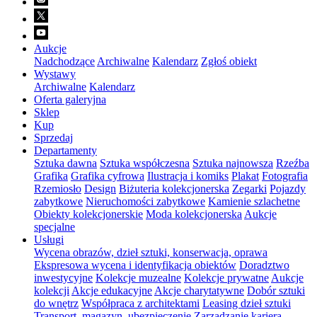
Aukcje
Nadchodzące
Archiwalne
Kalendarz
Zgłoś obiekt
Wystawy
Archiwalne
Kalendarz
Oferta galeryjna
Sklep
Kup
Sprzedaj
Departamenty
Sztuka dawna
Sztuka współczesna
Sztuka najnowsza
Rzeźba
Grafika
Grafika cyfrowa
Ilustracja i komiks
Plakat
Fotografia
Rzemiosło
Design
Biżuteria kolekcjonerska
Zegarki
Pojazdy
zabytkowe
Nieruchomości zabytkowe
Kamienie szlachetne
Obiekty kolekcjonerskie
Moda kolekcjonerska
Aukcje
specjalne
Usługi
Wycena obrazów, dzieł sztuki, konserwacja, oprawa
Ekspresowa wycena i identyfikacja obiektów
Doradztwo
inwestycyjne
Kolekcje muzealne
Kolekcje prywatne
Aukcje
kolekcji
Akcje edukacyjne
Akcje charytatywne
Dobór sztuki
do wnętrz
Współpraca z architektami
Leasing dzieł sztuki
Transport, magazyn, ubezpieczenie
Zarządzanie karierą