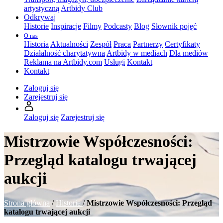
artystyczną
Artbidy Club
Odkrywaj
Historie
Inspiracje
Filmy
Podcasty
Blog
Słownik pojęć
O nas
Historia
Aktualności
Zespół
Praca
Partnerzy
Certyfikaty
Działalność charytatywna
Artbidy w mediach
Dla mediów
Reklama na Artbidy.com
Usługi
Kontakt
Kontakt
Zaloguj się
Zarejestruj się
Zaloguj się
Zarejestruj się
Mistrzowie Współczesności:
Przegląd katalogu trwającej
aukcji
Strona główna
/
Historie
/
Mistrzowie Współczesności: Przegląd
katalogu trwającej aukcji