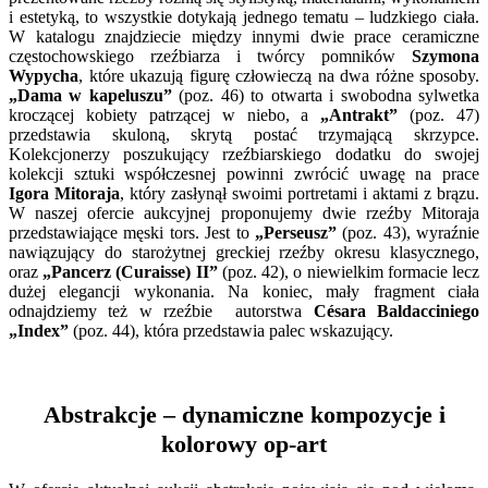
i estetyką, to wszystkie dotykają jednego tematu – ludzkiego ciała.
W katalogu znajdziecie między innymi dwie prace ceramiczne
częstochowskiego rzeźbiarza i twórcy pomników
Szymona
Wypycha
, które ukazują figurę człowieczą na dwa różne sposoby.
„Dama w kapeluszu”
(poz. 46) to otwarta i swobodna sylwetka
kroczącej kobiety patrzącej w niebo, a
„Antrakt”
(poz. 47)
przedstawia skuloną, skrytą postać trzymającą skrzypce.
Kolekcjonerzy poszukujący rzeźbiarskiego dodatku do swojej
kolekcji sztuki współczesnej powinni zwrócić uwagę na prace
Igora Mitoraja
, który zasłynął swoimi portretami i aktami z brązu.
W naszej ofercie aukcyjnej proponujemy dwie rzeźby Mitoraja
przedstawiające męski tors. Jest to
„Perseusz”
(poz. 43), wyraźnie
nawiązujący do starożytnej greckiej rzeźby okresu klasycznego,
oraz
„Pancerz (Curaisse) II”
(poz. 42), o niewielkim formacie lecz
dużej elegancji wykonania. Na koniec, mały fragment ciała
odnajdziemy też w rzeźbie autorstwa
Césara Baldacciniego
„Index”
(poz. 44), która przedstawia palec wskazujący.
Abstrakcje – dynamiczne kompozycje i
kolorowy op-art