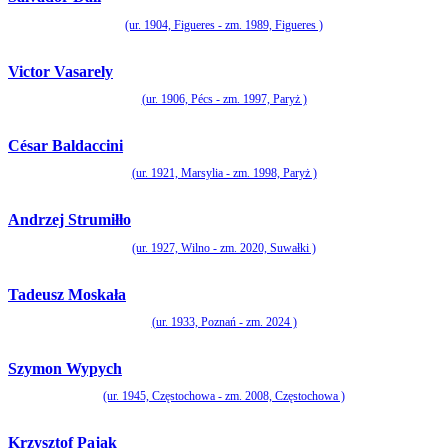
(ur. 1904, Figueres - zm. 1989, Figueres )
Victor Vasarely
(ur. 1906, Pécs - zm. 1997, Paryż )
César Baldaccini
(ur. 1921, Marsylia - zm. 1998, Paryż )
Andrzej Strumiłło
(ur. 1927, Wilno - zm. 2020, Suwałki )
Tadeusz Moskała
(ur. 1933, Poznań - zm. 2024 )
Szymon Wypych
(ur. 1945, Częstochowa - zm. 2008, Częstochowa )
Krzysztof Pająk