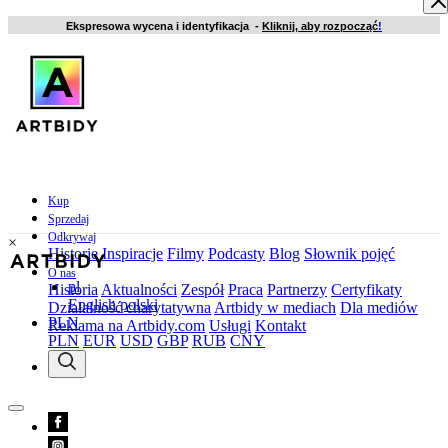
Ekspresowa wycena i identyfikacja -
Kliknij, aby rozpocząć
!
Kup
Sprzedaj
Odkrywaj
×
Historie
Inspiracje
Filmy
Podcasty
Blog
Słownik pojęć
O nas
pl
Historia
Aktualności
Zespół
Praca
Partnerzy
Certyfikaty
English
polski
Działalność charytatywna
Artbidy w mediach
Dla mediów
PLN
Reklama na Artbidy.com
Usługi
Kontakt
PLN
EUR
USD
GBP
RUB
CNY