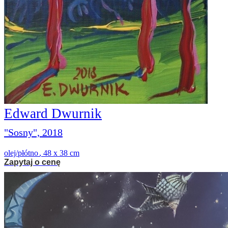
Edward Dwurnik
"Sosny", 2018
olej/płótno
,
48 x 38 cm
Zapytaj o cenę