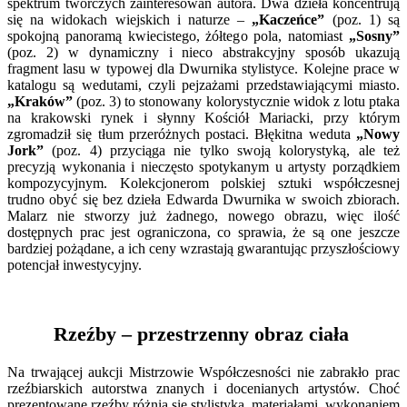
spektrum twórczych zainteresowań autora. Dwa dzieła koncentrują
się na widokach wiejskich i naturze –
„Kaczeńce”
(poz. 1) są
spokojną panoramą kwiecistego, żółtego pola, natomiast
„Sosny”
(poz. 2) w dynamiczny i nieco abstrakcyjny sposób ukazują
fragment lasu w typowej dla Dwurnika stylistyce. Kolejne prace w
katalogu są wedutami, czyli pejzażami przedstawiającymi miasto.
„Kraków”
(poz. 3) to stonowany kolorystycznie widok z lotu ptaka
na krakowski rynek i słynny Kościół Mariacki, przy którym
zgromadził się tłum przeróżnych postaci. Błękitna weduta
„Nowy
Jork”
(poz. 4) przyciąga nie tylko swoją kolorystyką, ale też
precyzją wykonania i nieczęsto spotykanym u artysty porządkiem
kompozycyjnym. Kolekcjonerom polskiej sztuki współczesnej
trudno obyć się bez dzieła Edwarda Dwurnika w swoich zbiorach.
Malarz nie stworzy już żadnego, nowego obrazu, więc ilość
dostępnych prac jest ograniczona, co sprawia, że są one jeszcze
bardziej pożądane, a ich ceny wzrastają gwarantując przyszłościowy
potencjał inwestycyjny.
Rzeźby – przestrzenny obraz ciała
Na trwającej aukcji Mistrzowie Współczesności nie zabrakło prac
rzeźbiarskich autorstwa znanych i docenianych artystów. Choć
prezentowane rzeźby różnią się stylistyką, materiałami, wykonaniem